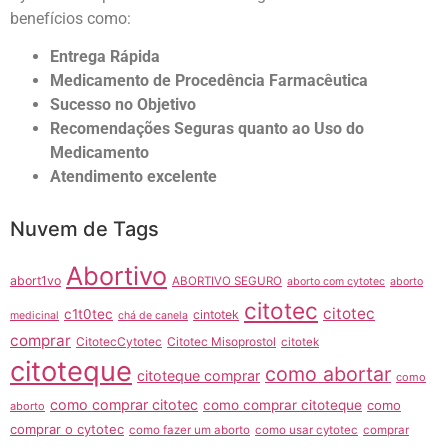
benefícios como:
Entrega Rápida
Medicamento de Procedência Farmacêutica
Sucesso no Objetivo
Recomendações Seguras quanto ao Uso do
Medicamento
Atendimento excelente
Nuvem de Tags
Abortivo
abort1vo
ABORTIVO SEGURO
aborto com cytotec
aborto
citotec
citotec
c1t0tec
cintotek
medicinal
chá de canela
comprar
CitotecCytotec
Citotec Misoprostol
citotek
citoteque
como abortar
citoteque comprar
como
como comprar citotec
como comprar citoteque
como
aborto
comprar o cytotec
como fazer um aborto
como usar cytotec
comprar