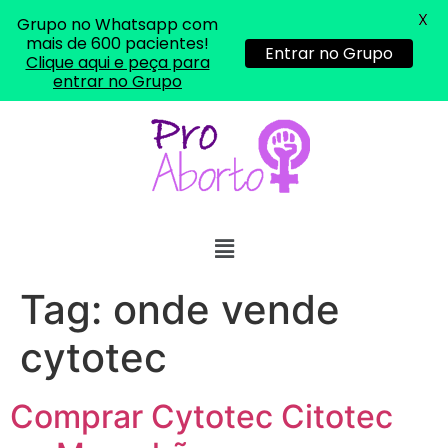
X
Grupo no Whatsapp com
mais de 600 pacientes!
Entrar no Grupo
Clique aqui e peça para
entrar no Grupo
Tag:
onde vende
cytotec
Comprar Cytotec Citotec