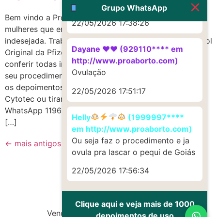
Muito obrigadaaaaa
Grupo WhatsApp
Bem vindo a Proaborto.com, trabalhamos para ajudar
22/05/2026 17:38:26
mulheres que enfrentam problemas com gravidez
indesejada. Trabalhamos vendendo Cytotec Misoprostol
Dayane ♥️♥️ (929110**** em
Original da Pfizer, com garantia na entrega. Você pode
http://www.proaborto.com)
conferir todas informações do Cytotec Misoprostol e
Ovulação
seu procedimento aqui e também ver
os depoimentos dos nossos clientes. Para comprar
22/05/2026 17:51:17
Cytotec ou tirar dúvidas temos nosso
WhatsApp 1196281-1874 ou através de nossa página
Helly
(1999997****
[…]
em http://www.proaborto.com)
Ou seja faz o procedimento e ja
←
mais antigos
ovula pra lascar o pequi de Goiás
22/05/2026 17:56:34
Clique aqui e veja mais de 1000
Vendas de Cytotec e Misoprostol
depoimentos de uso