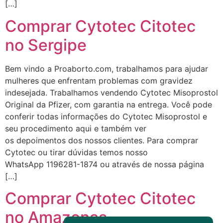
[…]
Deve ser normal
Comprar Cytotec Citotec
22/05/2026 17:19:15
no Sergipe
(879121**** em
http://www.proaborto.com)
Bem vindo a Proaborto.com, trabalhamos para ajudar
Eu acho, não sei
mulheres que enfrentam problemas com gravidez
indesejada. Trabalhamos vendendo Cytotec Misoprostol
22/05/2026 17:19:16
Original da Pfizer, com garantia na entrega. Você pode
conferir todas informações do Cytotec Misoprostol e
(879121**** em
seu procedimento aqui e também ver
http://www.proaborto.com)
os depoimentos dos nossos clientes. Para comprar
Deve ser um corrimento normal
Cytotec ou tirar dúvidas temos nosso
mesmo
WhatsApp 1196281-1874 ou através de nossa página
[…]
22/05/2026 17:19:47
Comprar Cytotec Citotec
G (1199866**** em
no Amazonas
http://www.proaborto.com)