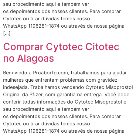
seu procedimento aqui e também ver
Helly
(1999997****
os depoimentos dos nossos clientes. Para comprar
em http://www.proaborto.com)
Cytotec ou tirar dúvidas temos nosso
Entao q seja
WhatsApp 1196281-1874 ou através de nossa página
[…]
22/05/2026 17:09:25
Comprar Cytotec Citotec
G (1199866**** em
no Alagoas
http://www.proaborto.com)
Mulheres vocês sabem dizer
Bem vindo a Proaborto.com, trabalhamos para ajudar
quem já tomou os remédio se
mulheres que enfrentam problemas com gravidez
depois que para de menstruar
indesejada. Trabalhamos vendendo Cytotec Misoprostol
começa a sair um líquido
Original da Pfizer, com garantia na entrega. Você pode
transparente, se é normal ?
conferir todas informações do Cytotec Misoprostol e
22/05/2026 17:10:05
seu procedimento aqui e também ver
os depoimentos dos nossos clientes. Para comprar
Cytotec ou tirar dúvidas temos nosso
(879121**** em
WhatsApp 1196281-1874 ou através de nossa página
http://www.proaborto.com)