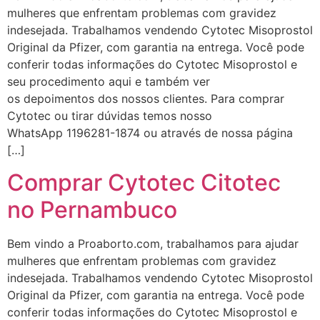
mulheres que enfrentam problemas com gravidez
indesejada. Trabalhamos vendendo Cytotec Misoprostol
Original da Pfizer, com garantia na entrega. Você pode
conferir todas informações do Cytotec Misoprostol e
seu procedimento aqui e também ver
... (1998989**** em
os depoimentos dos nossos clientes. Para comprar
http://www.proaborto.com)
Cytotec ou tirar dúvidas temos nosso
"só de ter dúvida já é uma
WhatsApp 1196281-1874 ou através de nossa página
resposta" muito isso, disse tudo
[…]
22/05/2026 16:35:20
Comprar Cytotec Citotec
no Pernambuco
Helly
(1999997****
em http://www.proaborto.com)
Bem vindo a Proaborto.com, trabalhamos para ajudar
Eu estou preparada em varias
mulheres que enfrentam problemas com gravidez
áreas mas psicologicamente p ter
indesejada. Trabalhamos vendendo Cytotec Misoprostol
sozinha nao estou
Original da Pfizer, com garantia na entrega. Você pode
22/05/2026 17:09:20
conferir todas informações do Cytotec Misoprostol e