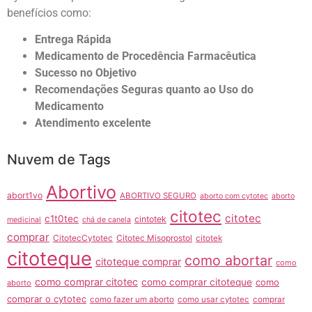
benefícios como:
Entrega Rápida
Medicamento de Procedência Farmacêutica
Sucesso no Objetivo
Recomendações Seguras quanto ao Uso do
Medicamento
Atendimento excelente
Nuvem de Tags
Abortivo
abort1vo
ABORTIVO SEGURO
aborto com cytotec
aborto
citotec
citotec
c1t0tec
cintotek
medicinal
chá de canela
comprar
CitotecCytotec
Citotec Misoprostol
citotek
citoteque
como abortar
citoteque comprar
como
como comprar citotec
como comprar citoteque
como
aborto
comprar o cytotec
como fazer um aborto
como usar cytotec
comprar