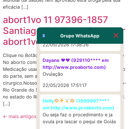
22/05/2026 17:19:47
eficácia […]
abort1vo 11 97396-1857
G (1199866**** em
http://www.proaborto.com)
Santiago-RS Onde Comprar
Muito obrigadaaaaa
Grupo WhatsApp
abort1vo
22/05/2026 17:38:26
Clique no Botão e Compre Equipe 24 para Ajudar Você
Dayane ♥️♥️ (929110**** em
No aborto com segurançaCytotec (Misoprospotol):
http://www.proaborto.com)
Medicação usada para realização de aborto ou indução
Ovulação
do parte, sem a necessidade de procesimento
cirurgico.Nosso Whatsapp: 11 97396-1857 Em Santiago-
22/05/2026 17:51:17
Rio Grande do Sul Santiago é um município localizado
no estado do Rio Grande do Sul, na região sul do Brasil.
Helly
(1999997****
[…]
em http://www.proaborto.com)
Ou seja faz o procedimento e ja
←
mais antigos
ovula pra lascar o pequi de Goiás