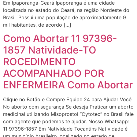
Eu estou preparada em varias
Em Ipaporanga-Ceará Ipaporanga é uma cidade
áreas mas psicologicamente p ter
localizada no estado do Ceará, na região Nordeste do
sozinha nao estou
Brasil. Possui uma população de aproximadamente 9
mil habitantes, de acordo […]
22/05/2026 17:09:20
Como Abortar 11 97396-
Helly
(1999997****
1857 Natividade-TO
em http://www.proaborto.com)
Entao q seja
ROCEDIMENTO
22/05/2026 17:09:25
ACOMPANHADO POR
ENFERMEIRA Como Abortar
G (1199866**** em
http://www.proaborto.com)
Clique no Botão e Compre Equipe 24 para Ajudar Você
Mulheres vocês sabem dizer
No aborto com segurança Se deseja Praticar um aborto
quem já tomou os remédio se
medicinal utilizando Misoprostol “Cytotec” no Brasil fale
depois que para de menstruar
com agente que podemos te ajudar. Nosso Whatsapp:
começa a sair um líquido
11 97396-1857 Em Natividade-Tocantins Natividade é
transparente, se é normal ?
um município brasileiro localizado no estado de