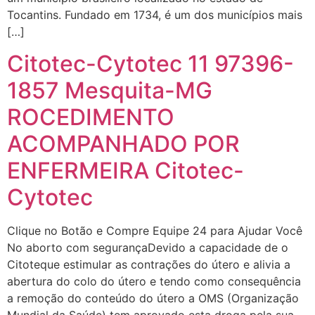
22/05/2026 17:10:05
Tocantins. Fundado em 1734, é um dos municípios mais
[…]
(879121**** em
Citotec-Cytotec 11 97396-
http://www.proaborto.com)
1857 Mesquita-MG
Deve ser normal
ROCEDIMENTO
22/05/2026 17:19:15
ACOMPANHADO POR
(879121**** em
ENFERMEIRA Citotec-
http://www.proaborto.com)
Eu acho, não sei
Cytotec
22/05/2026 17:19:16
Clique no Botão e Compre Equipe 24 para Ajudar Você
No aborto com segurançaDevido a capacidade de o
(879121**** em
Citoteque estimular as contrações do útero e alivia a
http://www.proaborto.com)
abertura do colo do útero e tendo como consequência
Deve ser um corrimento normal
a remoção do conteúdo do útero a OMS (Organização
mesmo
Mundial da Saúde) tem aprovado esta droga pela sua