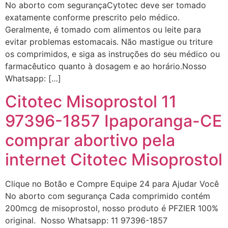
No aborto com segurançaCytotec deve ser tomado
exatamente conforme prescrito pelo médico.
Geralmente, é tomado com alimentos ou leite para
evitar problemas estomacais. Não mastigue ou triture
os comprimidos, e siga as instruções do seu médico ou
farmacêutico quanto à dosagem e ao horário.Nosso
Whatsapp: […]
Citotec Misoprostol 11
97396-1857 Ipaporanga-CE
... (1998989**** em
http://www.proaborto.com)
comprar abortivo pela
"só de ter dúvida já é uma
internet Citotec Misoprostol
resposta" muito isso, disse tudo
22/05/2026 16:35:20
Clique no Botão e Compre Equipe 24 para Ajudar Você
No aborto com segurança Cada comprimido contém
Helly
(1999997****
200mcg de misoprostol, nosso produto é PFZIER 100%
em http://www.proaborto.com)
original. Nosso Whatsapp: 11 97396-1857