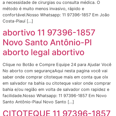
em http://www.proaborto.com)
a necessidade de cirurgias ou consulta médica. O
Entao q seja
método é muito menos invasivo, rápido e
confortável.Nosso Whatsapp: 11 97396-1857 Em João
22/05/2026 17:09:25
Costa-Piauí […]
abortivo 11 97396-1857
G (1199866**** em
http://www.proaborto.com)
Novo Santo Antônio-PI
Mulheres vocês sabem dizer
aborto legal abortivo
quem já tomou os remédio se
depois que para de menstruar
começa a sair um líquido
Clique no Botão e Compre Equipe 24 para Ajudar Você
transparente, se é normal ?
No aborto com segurançaAqui nesta pagina você vai
saber onde comprar citoteque mais em conta que olx
22/05/2026 17:10:05
em salvador na bahia ou citoteque valor onde comprar
bahia e/ou região em volta de salvador com rapidez e
(879121**** em
facilidade.Nosso Whatsapp: 11 97396-1857 Em Novo
http://www.proaborto.com)
Santo Antônio-Piauí Novo Santo […]
Deve ser normal
CITOTEQUE 11 97396-1857
22/05/2026 17:19:15