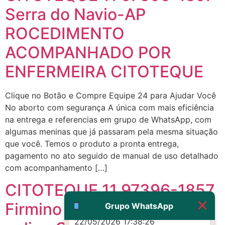
Serra do Navio-AP
(879121**** em
ROCEDIMENTO
http://www.proaborto.com)
ACOMPANHADO POR
Eu acho, não sei
ENFERMEIRA CITOTEQUE
22/05/2026 17:19:16
Clique no Botão e Compre Equipe 24 para Ajudar Você
(879121**** em
No aborto com segurança A única com mais eficiência
http://www.proaborto.com)
na entrega e referencias em grupo de WhatsApp, com
Deve ser um corrimento normal
algumas meninas que já passaram pela mesma situação
mesmo
que você. Temos o produto a pronta entrega,
22/05/2026 17:19:47
pagamento no ato seguido de manual de uso detalhado
com acompanhamento […]
G (1199866**** em
CITOTEQUE 11 97396-1857
http://www.proaborto.com)
Muito obrigadaaaaa
Firmino Alves-BA compra
Grupo WhatsApp
22/05/2026 17:38:26