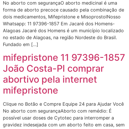
No aborto com segurançaO aborto medicinal é uma
forma de aborto precoce causado pela combinação de
dois medicamentos, Mifepristone e MisoprostolNosso
... (1998989**** em
Whatsapp: 11 97396-1857 Em Jacaré dos Homens-
http://www.proaborto.com)
Alagoas Jacaré dos Homens é um município localizado
"só de ter dúvida já é uma
no estado de Alagoas, na região Nordeste do Brasil.
resposta" muito isso, disse tudo
Fundado em […]
22/05/2026 16:35:20
mifepristone 11 97396-1857
João Costa-PI comprar
Helly
(1999997****
em http://www.proaborto.com)
abortivo pela internet
Eu estou preparada em varias
mifepristone
áreas mas psicologicamente p ter
sozinha nao estou
Clique no Botão e Compre Equipe 24 para Ajudar Você
22/05/2026 17:09:20
No aborto com segurançaAborto com remédio: É
possível usar doses de Cytotec para interromper a
Helly
(1999997****
gravidez indesejada com um aborto feito em casa, sem