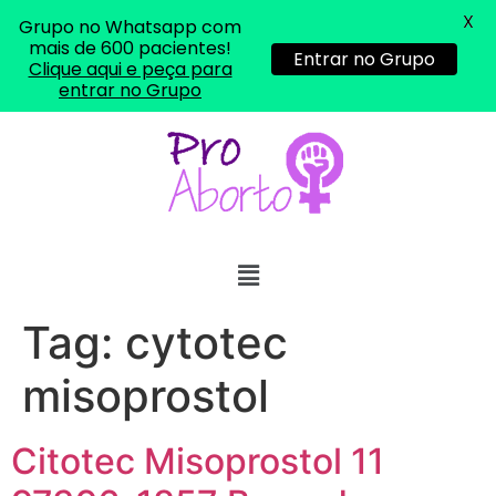
X
Grupo no Whatsapp com
mais de 600 pacientes!
Entrar no Grupo
Clique aqui e peça para
entrar no Grupo
Tag:
cytotec
misoprostol
Citotec Misoprostol 11