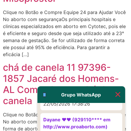
Eu acho, não sei
Clique no Botão e Compre Equipe 24 para Ajudar Você
22/05/2026 17:19:16
No aborto com segurançaOs principais hospitais e
clinicas especializados em aborto em Cytotec, pois ele
(879121**** em
é eficiente e seguro desde que seja utilizado até a 23°
http://www.proaborto.com)
semana de gestação. Se for utilizado de forma correta
Deve ser um corrimento normal
ele possui até 95% de eficiência. Para garantir a
mesmo
eficácia […]
22/05/2026 17:19:47
chá de canela 11 97396-
1857 Jacaré dos Homens-
G (1199866**** em
http://www.proaborto.com)
AL Como abortar chá de
Muito obrigadaaaaa
Grupo WhatsApp
canela
22/05/2026 17:38:26
Clique no Botão e Compre Equipe 24 para Ajudar Você
Dayane ♥️♥️ (929110**** em
No aborto com segurançaO aborto medicinal é uma
http://www.proaborto.com)
forma de aborto precoce causado pela combinação de