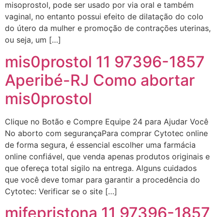
misoprostol, pode ser usado por via oral e também
http://www.proaborto.com)
vaginal, no entanto possui efeito de dilatação do colo
"só de ter dúvida já é uma
do útero da mulher e promoção de contrações uterinas,
resposta" muito isso, disse tudo
ou seja, um […]
22/05/2026 16:35:20
mis0prostol 11 97396-1857
Helly
(1999997****
Aperibé-RJ Como abortar
em http://www.proaborto.com)
mis0prostol
Eu estou preparada em varias
áreas mas psicologicamente p ter
sozinha nao estou
Clique no Botão e Compre Equipe 24 para Ajudar Você
No aborto com segurançaPara comprar Cytotec online
22/05/2026 17:09:20
de forma segura, é essencial escolher uma farmácia
online confiável, que venda apenas produtos originais e
Helly
(1999997****
que ofereça total sigilo na entrega. Alguns cuidados
em http://www.proaborto.com)
que você deve tomar para garantir a procedência do
Entao q seja
Cytotec: Verificar se o site […]
22/05/2026 17:09:25
mifepristona 11 97396-1857