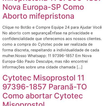
Nova Europa-SP Como
G (1199866**** em
Aborto mifepristona
http://www.proaborto.com)
Mulheres vocês sabem dizer
quem já tomou os remédio se
Clique no Botão e Compre Equipe 24 para Ajudar Você
depois que para de menstruar
No aborto com segurançaÊnfase na privacidade e
começa a sair um líquido
confidencialidade que oferecemos aos nossos clientes.
transparente, se é normal ?
como a compra do Cytotec pode ser realizada de
forma discreta, respeitando a individualidade de cada
22/05/2026 17:10:05
mulher.Nosso Whatsapp: 11 97396-1857 Em Nova
Europa-São Paulo Desculpe, mas não encontrei
(879121**** em
informações sobre uma cidade chamada […]
http://www.proaborto.com)
Cytotec Misoprostol 11
Deve ser normal
97396-1857 Paranã-TO
22/05/2026 17:19:15
Como abortar Cytotec
(879121**** em
Misoprostol
http://www.proaborto.com)