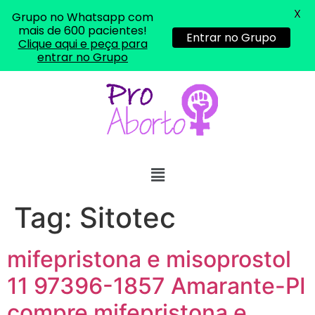
X
Grupo no Whatsapp com
mais de 600 pacientes!
Entrar no Grupo
Clique aqui e peça para
entrar no Grupo
Tag:
Sitotec
mifepristona e misoprostol
11 97396-1857 Amarante-PI
compre mifepristona e