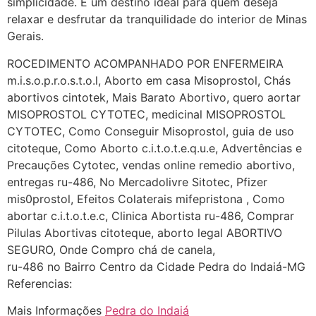
simplicidade. É um destino ideal para quem deseja
começa a sair um líquido
relaxar e desfrutar da tranquilidade do interior de Minas
transparente, se é normal ?
Gerais.
22/05/2026 17:10:05
ROCEDIMENTO ACOMPANHADO POR ENFERMEIRA
m.i.s.o.p.r.o.s.t.o.l, Aborto em casa Misoprostol, Chás
(879121**** em
abortivos cintotek, Mais Barato Abortivo, quero aortar
http://www.proaborto.com)
MISOPROSTOL CYTOTEC, medicinal MISOPROSTOL
Deve ser normal
CYTOTEC, Como Conseguir Misoprostol, guia de uso
citoteque, Como Aborto c.i.t.o.t.e.q.u.e, Advertências e
22/05/2026 17:19:15
Precauções Cytotec, vendas online remedio abortivo,
entregas ru-486, No Mercadolivre Sitotec, Pfizer
(879121**** em
mis0prostol, Efeitos Colaterais mifepristona , Como
http://www.proaborto.com)
abortar c.i.t.o.t.e.c, Clinica Abortista ru-486, Comprar
Eu acho, não sei
Pilulas Abortivas citoteque, aborto legal ABORTIVO
22/05/2026 17:19:16
SEGURO, Onde Compro chá de canela,
ru-486 no Bairro Centro da Cidade Pedra do Indaiá-MG
Referencias:
(879121**** em
http://www.proaborto.com)
Mais Informações
Pedra do Indaiá