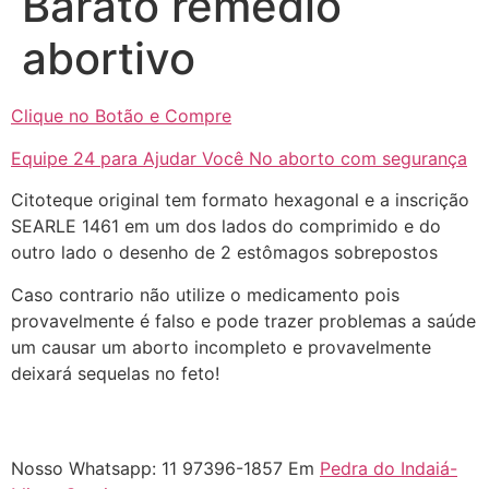
Barato remedio
abortivo
Clique no Botão e Compre
Equipe 24 para Ajudar Você No aborto com segurança
Citoteque original tem formato hexagonal e a inscrição
SEARLE 1461 em um dos lados do comprimido e do
outro lado o desenho de 2 estômagos sobrepostos
Caso contrario não utilize o medicamento pois
... (1998989**** em
provavelmente é falso e pode trazer problemas a saúde
http://www.proaborto.com)
um causar um aborto incompleto e provavelmente
"só de ter dúvida já é uma
deixará sequelas no feto!
resposta" muito isso, disse tudo
22/05/2026 16:35:20
Nosso Whatsapp: 11 97396-1857 Em
Pedra do Indaiá-