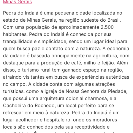
Minas Gerais
Helly
(1999997****
em http://www.proaborto.com)
Pedra do Indaiá é uma pequena cidade localizada no
Eu estou preparada em varias
estado de Minas Gerais, na região sudeste do Brasil.
áreas mas psicologicamente p ter
Com uma população de aproximadamente 2.500
sozinha nao estou
habitantes, Pedra do Indaiá é conhecida por sua
tranquilidade e simplicidade, sendo um lugar ideal para
22/05/2026 17:09:20
quem busca paz e contato com a natureza. A economia
da cidade é baseada principalmente na agricultura, com
Helly
(1999997****
destaque para a produção de café, milho e feijão. Além
em http://www.proaborto.com)
disso, o turismo rural tem ganhado espaço na região,
Entao q seja
atraindo visitantes em busca de experiências autênticas
22/05/2026 17:09:25
no campo. A cidade conta com algumas atrações
turísticas, como a Igreja de Nossa Senhora da Piedade,
que possui uma arquitetura colonial charmosa, e a
G (1199866**** em
Cachoeira do Rochedo, um local perfeito para se
http://www.proaborto.com)
refrescar em meio à natureza. Pedra do Indaiá é um
Mulheres vocês sabem dizer
lugar acolhedor e hospitaleiro, onde os moradores
quem já tomou os remédio se
locais são conhecidos pela sua receptividade e
depois que para de menstruar