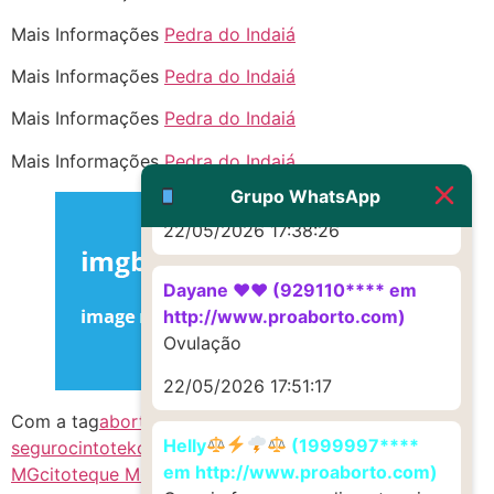
Deve ser um corrimento normal
mesmo
Mais Informações
Pedra do Indaiá
22/05/2026 17:19:47
Mais Informações
Pedra do Indaiá
Mais Informações
Pedra do Indaiá
G (1199866**** em
Mais Informações
Pedra do Indaiá
http://www.proaborto.com)
Muito obrigadaaaaa
Grupo WhatsApp
22/05/2026 17:38:26
Dayane ♥️♥️ (929110**** em
http://www.proaborto.com)
Ovulação
22/05/2026 17:51:17
Com a tag
aborto medicinal
aborto
Helly
(1999997****
seguro
cintotek
citotec
citotec comprar
citotek
em http://www.proaborto.com)
MG
citoteque MG
cytotec comprar
cytotec comprar