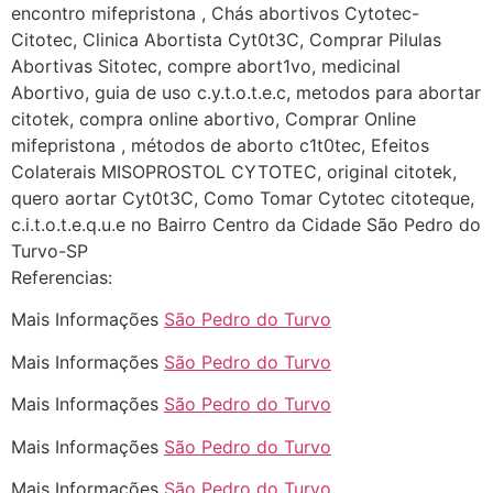
encontro mifepristona , Chás abortivos Cytotec-
22/05/2026 17:10:05
Citotec, Clinica Abortista Cyt0t3C, Comprar Pilulas
Abortivas Sitotec, compre abort1vo, medicinal
(879121**** em
Abortivo, guia de uso c.y.t.o.t.e.c, metodos para abortar
http://www.proaborto.com)
citotek, compra online abortivo, Comprar Online
Deve ser normal
mifepristona , métodos de aborto c1t0tec, Efeitos
Colaterais MISOPROSTOL CYTOTEC, original citotek,
22/05/2026 17:19:15
quero aortar Cyt0t3C, Como Tomar Cytotec citoteque,
c.i.t.o.t.e.q.u.e no Bairro Centro da Cidade São Pedro do
(879121**** em
Turvo-SP
http://www.proaborto.com)
Referencias:
Eu acho, não sei
Mais Informações
São Pedro do Turvo
22/05/2026 17:19:16
Mais Informações
São Pedro do Turvo
(879121**** em
Mais Informações
São Pedro do Turvo
http://www.proaborto.com)
Mais Informações
São Pedro do Turvo
Deve ser um corrimento normal
mesmo
Mais Informações
São Pedro do Turvo