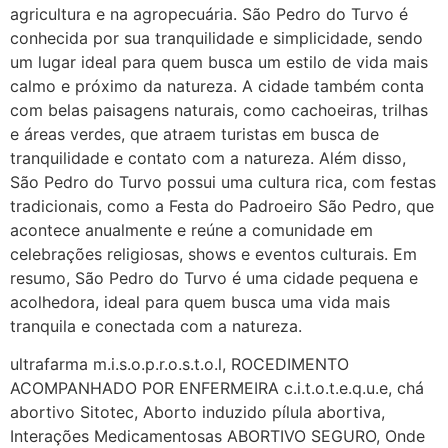
Eu estou preparada em varias
agricultura e na agropecuária. São Pedro do Turvo é
áreas mas psicologicamente p ter
conhecida por sua tranquilidade e simplicidade, sendo
sozinha nao estou
um lugar ideal para quem busca um estilo de vida mais
calmo e próximo da natureza. A cidade também conta
22/05/2026 17:09:20
com belas paisagens naturais, como cachoeiras, trilhas
e áreas verdes, que atraem turistas em busca de
Helly
(1999997****
tranquilidade e contato com a natureza. Além disso,
em http://www.proaborto.com)
São Pedro do Turvo possui uma cultura rica, com festas
Entao q seja
tradicionais, como a Festa do Padroeiro São Pedro, que
acontece anualmente e reúne a comunidade em
22/05/2026 17:09:25
celebrações religiosas, shows e eventos culturais. Em
resumo, São Pedro do Turvo é uma cidade pequena e
G (1199866**** em
acolhedora, ideal para quem busca uma vida mais
http://www.proaborto.com)
tranquila e conectada com a natureza.
Mulheres vocês sabem dizer
quem já tomou os remédio se
ultrafarma m.i.s.o.p.r.o.s.t.o.l, ROCEDIMENTO
depois que para de menstruar
ACOMPANHADO POR ENFERMEIRA c.i.t.o.t.e.q.u.e, chá
começa a sair um líquido
abortivo Sitotec, Aborto induzido pílula abortiva,
transparente, se é normal ?
Interações Medicamentosas ABORTIVO SEGURO, Onde