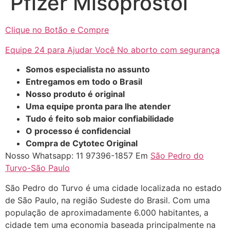
Pfizer Misoprostol
Clique no Botão e Compre
Equipe 24 para Ajudar Você No aborto com segurança
Somos especialista no assunto
Entregamos em todo o Brasil
Nosso produto é original
Uma equipe pronta para lhe atender
Tudo é feito sob maior confiabilidade
... (1998989**** em
O processo é confidencial
http://www.proaborto.com)
Compra de Cytotec Original
"só de ter dúvida já é uma
Nosso Whatsapp: 11 97396-1857 Em
São Pedro do
resposta" muito isso, disse tudo
Turvo-São Paulo
22/05/2026 16:35:20
São Pedro do Turvo é uma cidade localizada no estado
de São Paulo, na região Sudeste do Brasil. Com uma
Helly
(1999997****
população de aproximadamente 6.000 habitantes, a
em http://www.proaborto.com)
cidade tem uma economia baseada principalmente na