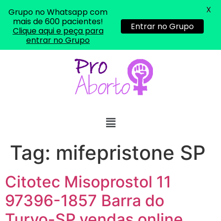
X
Grupo no Whatsapp com
mais de 600 pacientes!
Entrar no Grupo
Clique aqui e peça para
entrar no Grupo
Tag:
mifepristone SP
Citotec Misoprostol 11
97396-1857 Barra do
Turvo-SP vendas online