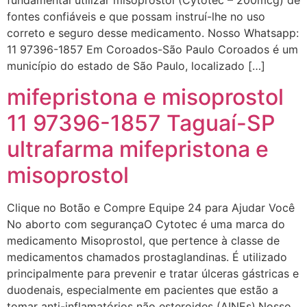
fundamental utilizar misoprostol (Cytotec – 200mcg) de
fontes confiáveis e que possam instruí-lhe no uso
... (1998989**** em
correto e seguro desse medicamento. Nosso Whatsapp:
http://www.proaborto.com)
11 97396-1857 Em Coroados-São Paulo Coroados é um
"só de ter dúvida já é uma
município do estado de São Paulo, localizado […]
resposta" muito isso, disse tudo
mifepristona e misoprostol
22/05/2026 16:35:20
11 97396-1857 Taguaí-SP
Helly
(1999997****
ultrafarma mifepristona e
em http://www.proaborto.com)
Eu estou preparada em varias
misoprostol
áreas mas psicologicamente p ter
sozinha nao estou
Clique no Botão e Compre Equipe 24 para Ajudar Você
No aborto com segurançaO Cytotec é uma marca do
22/05/2026 17:09:20
medicamento Misoprostol, que pertence à classe de
medicamentos chamados prostaglandinas. É utilizado
Helly
(1999997****
principalmente para prevenir e tratar úlceras gástricas e
em http://www.proaborto.com)
duodenais, especialmente em pacientes que estão a
Entao q seja
tomar anti-inflamatórios não esteroides (AINEs).Nosso