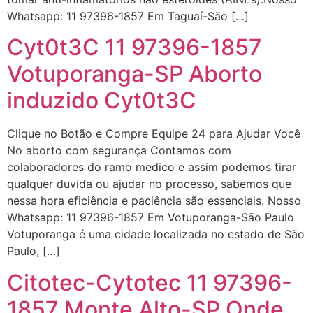
22/05/2026 17:09:25
Whatsapp: 11 97396-1857 Em Taguaí-São […]
Cyt0t3C 11 97396-1857
G (1199866**** em
Votuporanga-SP Aborto
http://www.proaborto.com)
Mulheres vocês sabem dizer
induzido Cyt0t3C
quem já tomou os remédio se
depois que para de menstruar
Clique no Botão e Compre Equipe 24 para Ajudar Você
começa a sair um líquido
No aborto com segurança Contamos com
transparente, se é normal ?
colaboradores do ramo medico e assim podemos tirar
22/05/2026 17:10:05
qualquer duvida ou ajudar no processo, sabemos que
nessa hora eficiência e paciência são essenciais. Nosso
(879121**** em
Whatsapp: 11 97396-1857 Em Votuporanga-São Paulo
http://www.proaborto.com)
Votuporanga é uma cidade localizada no estado de São
Deve ser normal
Paulo, […]
Citotec-Cytotec 11 97396-
22/05/2026 17:19:15
1857 Monte Alto-SP Onde