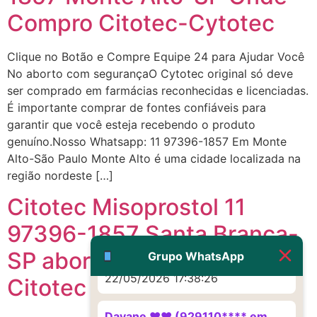
(879121**** em
Compro Citotec-Cytotec
http://www.proaborto.com)
Eu acho, não sei
Clique no Botão e Compre Equipe 24 para Ajudar Você
22/05/2026 17:19:16
No aborto com segurançaO Cytotec original só deve
ser comprado em farmácias reconhecidas e licenciadas.
(879121**** em
É importante comprar de fontes confiáveis para
http://www.proaborto.com)
garantir que você esteja recebendo o produto
Deve ser um corrimento normal
genuíno.Nosso Whatsapp: 11 97396-1857 Em Monte
mesmo
Alto-São Paulo Monte Alto é uma cidade localizada na
região nordeste […]
22/05/2026 17:19:47
Citotec Misoprostol 11
G (1199866**** em
97396-1857 Santa Branca-
http://www.proaborto.com)
Muito obrigadaaaaa
SP aborto provocado
Grupo WhatsApp
22/05/2026 17:38:26
Citotec Misoprostol
Dayane ♥️♥️ (929110**** em