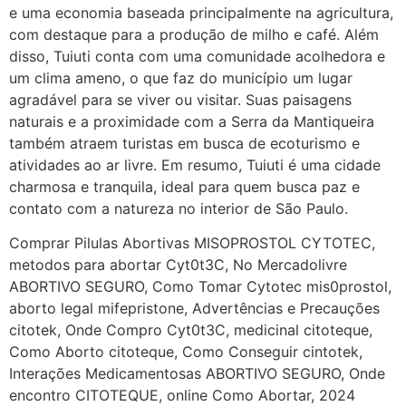
e uma economia baseada principalmente na agricultura,
22/05/2026 17:09:25
com destaque para a produção de milho e café. Além
disso, Tuiuti conta com uma comunidade acolhedora e
G (1199866**** em
um clima ameno, o que faz do município um lugar
http://www.proaborto.com)
agradável para se viver ou visitar. Suas paisagens
Mulheres vocês sabem dizer
naturais e a proximidade com a Serra da Mantiqueira
quem já tomou os remédio se
também atraem turistas em busca de ecoturismo e
depois que para de menstruar
atividades ao ar livre. Em resumo, Tuiuti é uma cidade
começa a sair um líquido
charmosa e tranquila, ideal para quem busca paz e
transparente, se é normal ?
contato com a natureza no interior de São Paulo.
22/05/2026 17:10:05
Comprar Pilulas Abortivas MISOPROSTOL CYTOTEC,
metodos para abortar Cyt0t3C, No Mercadolivre
(879121**** em
ABORTIVO SEGURO, Como Tomar Cytotec mis0prostol,
http://www.proaborto.com)
aborto legal mifepristone, Advertências e Precauções
Deve ser normal
citotek, Onde Compro Cyt0t3C, medicinal citoteque,
Como Aborto citoteque, Como Conseguir cintotek,
22/05/2026 17:19:15
Interações Medicamentosas ABORTIVO SEGURO, Onde
encontro CITOTEQUE, online Como Abortar, 2024