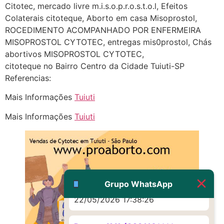
(879121**** em
Citotec, mercado livre m.i.s.o.p.r.o.s.t.o.l, Efeitos
http://www.proaborto.com)
Colaterais citoteque, Aborto em casa Misoprostol,
Eu acho, não sei
ROCEDIMENTO ACOMPANHADO POR ENFERMEIRA
MISOPROSTOL CYTOTEC, entregas mis0prostol, Chás
22/05/2026 17:19:16
abortivos MISOPROSTOL CYTOTEC,
citoteque no Bairro Centro da Cidade Tuiuti-SP
(879121**** em
Referencias:
http://www.proaborto.com)
Mais Informações
Tuiuti
Deve ser um corrimento normal
mesmo
Mais Informações
Tuiuti
22/05/2026 17:19:47
G (1199866**** em
http://www.proaborto.com)
Muito obrigadaaaaa
Grupo WhatsApp
22/05/2026 17:38:26