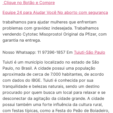
Clique no Botão e Compre
... (1998989**** em
Equipe 24 para Ajudar Você No aborto com segurança
http://www.proaborto.com)
"só de ter dúvida já é uma
trabalhamos para ajudar mulheres que enfrentam
resposta" muito isso, disse tudo
problemas com gravidez indesejada. Trabalhamos
vendendo Cytotec Misoprostol Original da Pfizer, com
22/05/2026 16:35:20
garantia na entrega.
Helly
(1999997****
Nosso Whatsapp: 11 97396-1857 Em
Tuiuti-São Paulo
em http://www.proaborto.com)
Tuiuti é um município localizado no estado de São
Eu estou preparada em varias
Paulo, no Brasil. A cidade possui uma população
áreas mas psicologicamente p ter
aproximada de cerca de 7.000 habitantes, de acordo
sozinha nao estou
com dados do IBGE. Tuiuti é conhecida por sua
22/05/2026 17:09:20
tranquilidade e belezas naturais, sendo um destino
procurado por quem busca um local para relaxar e se
Helly
(1999997****
desconectar da agitação da cidade grande. A cidade
em http://www.proaborto.com)
possui também uma forte influência da cultura rural,
Entao q seja
com festas típicas, como a Festa do Peão de Boiadeiro,