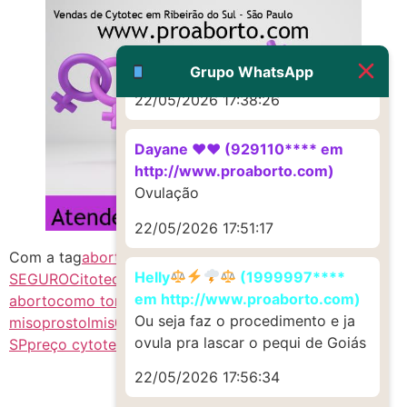
G (1199866**** em
http://www.proaborto.com)
Muito obrigadaaaaa
Grupo WhatsApp
22/05/2026 17:38:26
Dayane ♥️♥️ (929110**** em
http://www.proaborto.com)
Ovulação
22/05/2026 17:51:17
Com a tag
abort1vo
abort1vo SP
ABORTIVO
Helly
(1999997****
SEGURO
Citotec SP
CitotecCytotec
citotek SP
como
em http://www.proaborto.com)
aborto
como tomar cytotec
cytotec comprar
cytotec
Ou seja faz o procedimento e ja
misoprostol
mis0prostol SP
misoprostol
Misoprostol
ovula pra lascar o pequi de Goiás
SP
preço cytotec
preço de remedio para aborto
22/05/2026 17:56:34