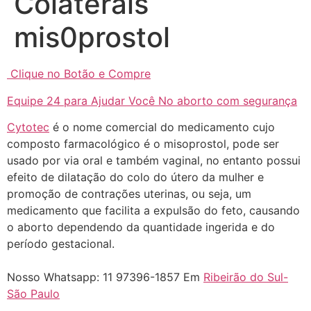
Colaterais
mis0prostol
Clique no Botão e Compre
Equipe 24 para Ajudar Você No aborto com segurança
Cytotec
é o nome comercial do medicamento cujo
... (1998989**** em
composto farmacológico é o misoprostol, pode ser
http://www.proaborto.com)
usado por via oral e também vaginal, no entanto possui
"só de ter dúvida já é uma
efeito de dilatação do colo do útero da mulher e
resposta" muito isso, disse tudo
promoção de contrações uterinas, ou seja, um
medicamento que facilita a expulsão do feto, causando
22/05/2026 16:35:20
o aborto dependendo da quantidade ingerida e do
período gestacional.
Helly
(1999997****
em http://www.proaborto.com)
Nosso Whatsapp: 11 97396-1857 Em
Ribeirão do Sul-
Eu estou preparada em varias
São Paulo
áreas mas psicologicamente p ter