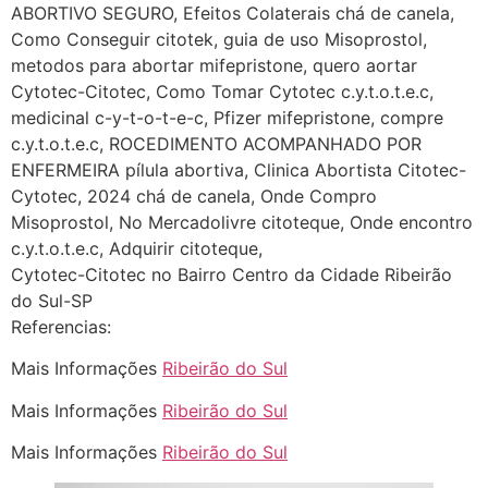
ABORTIVO SEGURO, Efeitos Colaterais chá de canela,
(879121**** em
Como Conseguir citotek, guia de uso Misoprostol,
http://www.proaborto.com)
metodos para abortar mifepristone, quero aortar
Deve ser normal
Cytotec-Citotec, Como Tomar Cytotec c.y.t.o.t.e.c,
medicinal c-y-t-o-t-e-c, Pfizer mifepristone, compre
22/05/2026 17:19:15
c.y.t.o.t.e.c, ROCEDIMENTO ACOMPANHADO POR
ENFERMEIRA pílula abortiva, Clinica Abortista Citotec-
(879121**** em
Cytotec, 2024 chá de canela, Onde Compro
http://www.proaborto.com)
Misoprostol, No Mercadolivre citoteque, Onde encontro
Eu acho, não sei
c.y.t.o.t.e.c, Adquirir citoteque,
Cytotec-Citotec no Bairro Centro da Cidade Ribeirão
22/05/2026 17:19:16
do Sul-SP
Referencias:
(879121**** em
http://www.proaborto.com)
Mais Informações
Ribeirão do Sul
Deve ser um corrimento normal
Mais Informações
Ribeirão do Sul
mesmo
Mais Informações
Ribeirão do Sul
22/05/2026 17:19:47