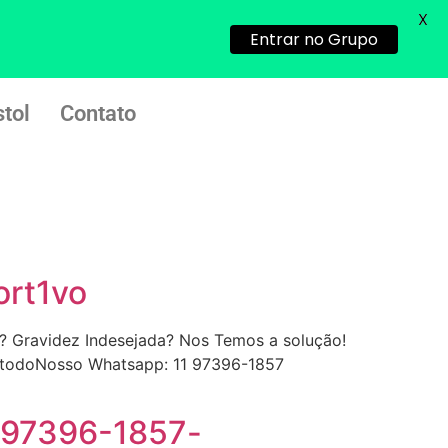
X
Entrar no Grupo
tol
Contato
ort1vo
 Gravidez Indesejada? Nos Temos a solução!
m todoNosso Whatsapp: 11 97396-1857
... (1998989**** em
-97396-1857-
http://www.proaborto.com)