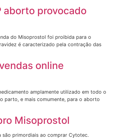
G (1199866**** em
P aborto provocado
http://www.proaborto.com)
Mulheres vocês sabem dizer
quem já tomou os remédio se
depois que para de menstruar
da do Misoprostol foi proibida para o
começa a sair um líquido
ravidez é caracterizado pela contração das
transparente, se é normal ?
22/05/2026 17:10:05
 vendas online
(879121**** em
http://www.proaborto.com)
Deve ser normal
medicamento amplamente utilizado em todo o
 do parto, e mais comumente, para o aborto
22/05/2026 17:19:15
ro Misoprostol
(879121**** em
http://www.proaborto.com)
Eu acho, não sei
 são primordiais ao comprar Cytotec.