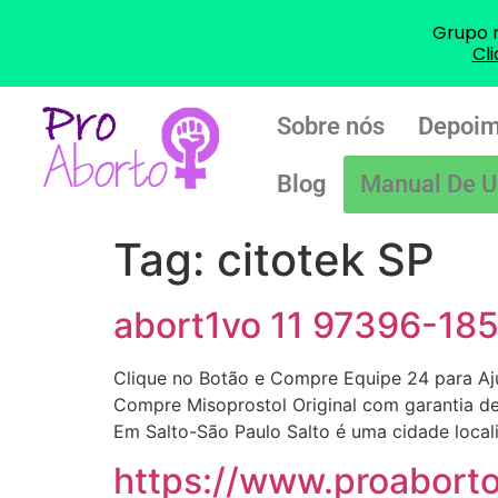
Grupo 
Cl
Sobre nós
Depoim
Blog
Manual De U
Tag:
citotek SP
abort1vo 11 97396-18
Clique no Botão e Compre Equipe 24 para A
Compre Misoprostol Original com garantia d
Em Salto-São Paulo Salto é uma cidade locali
https://www.proabort