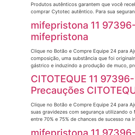
Produtos autênticos garantem que você recebe
comprar Cytotec autêntico. Para sua seguran
mifepristona 11 9739
mifepristona
Clique no Botão e Compre Equipe 24 para A
composição, uma substância que foi original
gástrico e induzindo a produção de muco, p
CITOTEQUE 11 97396-1
Precauções CITOTEQ
Clique no Botão e Compre Equipe 24 para A
suas gravidezes com segurança utilizando o
entre 70% e 75% de chances de sucesso na i
mifepristona 11 97396