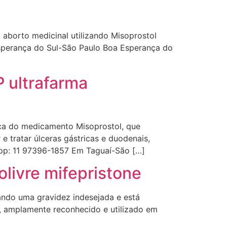
"só de ter dúvida já é uma
resposta" muito isso, disse tudo
aborto medicinal utilizando Misoprostol
22/05/2026 16:35:20
sperança do Sul-São Paulo Boa Esperança do
Helly
(1999997****
 ultrafarma
em http://www.proaborto.com)
Eu estou preparada em varias
áreas mas psicologicamente p ter
sozinha nao estou
ca do medicamento Misoprostol, que
22/05/2026 17:09:20
e tratar úlceras gástricas e duodenais,
app: 11 97396-1857 Em Taguaí-São […]
Helly
(1999997****
livre mifepristone
em http://www.proaborto.com)
Entao q seja
ndo uma gravidez indesejada e está
22/05/2026 17:09:25
, amplamente reconhecido e utilizado em