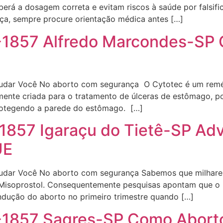
rá a dosagem correta e evitam riscos à saúde por falsific
ça, sempre procure orientação médica antes […]
6-1857 Alfredo Marcondes-SP 
judar Você No aborto com segurança O Cytotec é um remé
mente criada para o tratamento de úlceras de estômago, 
rotegendo a parede do estômago. […]
857 Igaraçu do Tietê-SP Adv
UE
judar Você No aborto com segurança Sabemos que milhares
 Misoprostol. Consequentemente pesquisas apontam que o 
ndução do aborto no primeiro trimestre quando […]
-1857 Sagres-SP Como Aborto