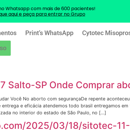
no Whatsapp com mais de 600 pacientes!
ique aqui e peça para entrar no Grupo
entos
Print’s WhatsApp
Cytotec Misopros
so
57 Salto-SP Onde Comprar ab
judar Você No aborto com segurançaDe repente aconteceu?
e entrega e eficácia atendemos todo brasil entregamos e
zada no interior do estado de São Paulo, no […]
o.com/2025/03/18/sitotec-11