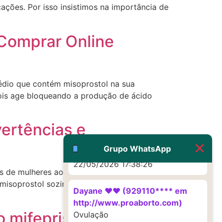
ações. Por isso insistimos na importância de
22/05/2026 17:19:16
Comprar Online
(879121**** em
http://www.proaborto.com)
Deve ser um corrimento normal
mesmo
dio que contém misoprostol na sua
22/05/2026 17:19:47
pois age bloqueando a produção de ácido
G (1199866**** em
ertências e
http://www.proaborto.com)
Muito obrigadaaaaa
Grupo WhatsApp
22/05/2026 17:38:26
 de mulheres ao redor do mundo finalizaram
misoprostol sozinho possui uma estimativa
Dayane ♥️♥️ (929110**** em
http://www.proaborto.com)
 mifepristona
Ovulação