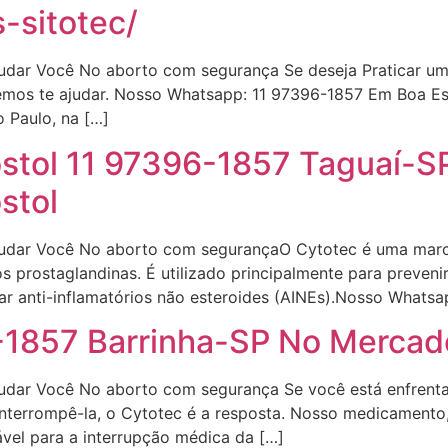
-sitotec/
udar Você No aborto com segurança Se deseja Praticar um 
demos te ajudar. Nosso Whatsapp: 11 97396-1857 Em Boa E
 Paulo, na […]
ostol 11 97396-1857 Taguaí-SP
stol
judar Você No aborto com segurançaO Cytotec é uma mar
rostaglandinas. É utilizado principalmente para prevenir 
ar anti-inflamatórios não esteroides (AINEs).Nosso Whats
-1857 Barrinha-SP No Mercado
udar Você No aborto com segurança Se você está enfrenta
interrompê-la, o Cytotec é a resposta. Nosso medicamento
ável para a interrupção médica da […]