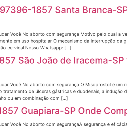
1 97396-1857 Santa Branca-S
udar Você No aborto com segurança Motivo pelo qual a ven
mente em uso hospitalar O mecanismo da interrupção da g
ação cervical.Nosso Whatsapp: […]
-1857 São João de Iracema-SP
judar Você No aborto com segurança O Misoprostol é um 
 o tratamento de úlceras gástricas e duodenais, a indução
zinho ou em combinação com […]
-1857 Guapiara-SP Onde Comp
udar Você No aborto com segurançaA segurança e eficácia