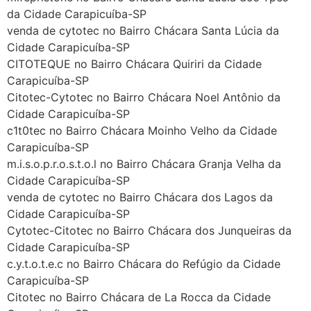
da Cidade Carapicuíba-SP
Helly
(1999997****
venda de cytotec no Bairro Chácara Santa Lúcia da
em http://www.proaborto.com)
Cidade Carapicuíba-SP
Eu estou preparada em varias
CITOTEQUE no Bairro Chácara Quiriri da Cidade
áreas mas psicologicamente p ter
Carapicuíba-SP
sozinha nao estou
Citotec-Cytotec no Bairro Chácara Noel Antônio da
22/05/2026 17:09:20
Cidade Carapicuíba-SP
c1t0tec no Bairro Chácara Moinho Velho da Cidade
Helly
(1999997****
Carapicuíba-SP
em http://www.proaborto.com)
m.i.s.o.p.r.o.s.t.o.l no Bairro Chácara Granja Velha da
Entao q seja
Cidade Carapicuíba-SP
venda de cytotec no Bairro Chácara dos Lagos da
22/05/2026 17:09:25
Cidade Carapicuíba-SP
Cytotec-Citotec no Bairro Chácara dos Junqueiras da
G (1199866**** em
Cidade Carapicuíba-SP
http://www.proaborto.com)
c.y.t.o.t.e.c no Bairro Chácara do Refúgio da Cidade
Mulheres vocês sabem dizer
Carapicuíba-SP
quem já tomou os remédio se
Citotec no Bairro Chácara de La Rocca da Cidade
depois que para de menstruar