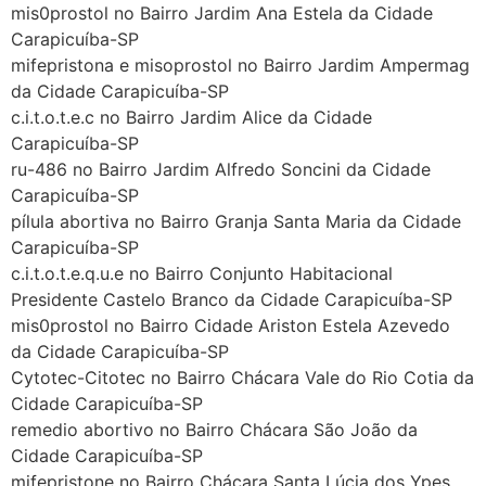
mis0prostol no Bairro Jardim Ana Estela da Cidade
Carapicuíba-SP
mifepristona e misoprostol no Bairro Jardim Ampermag
da Cidade Carapicuíba-SP
c.i.t.o.t.e.c no Bairro Jardim Alice da Cidade
Carapicuíba-SP
ru-486 no Bairro Jardim Alfredo Soncini da Cidade
Carapicuíba-SP
pílula abortiva no Bairro Granja Santa Maria da Cidade
Carapicuíba-SP
c.i.t.o.t.e.q.u.e no Bairro Conjunto Habitacional
Presidente Castelo Branco da Cidade Carapicuíba-SP
mis0prostol no Bairro Cidade Ariston Estela Azevedo
... (1998989**** em
da Cidade Carapicuíba-SP
http://www.proaborto.com)
Cytotec-Citotec no Bairro Chácara Vale do Rio Cotia da
"só de ter dúvida já é uma
Cidade Carapicuíba-SP
resposta" muito isso, disse tudo
remedio abortivo no Bairro Chácara São João da
22/05/2026 16:35:20
Cidade Carapicuíba-SP
mifepristone no Bairro Chácara Santa Lúcia dos Ypes