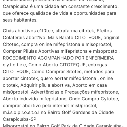
Carapicuíba é uma cidade em constante crescimento,
que oferece qualidade de vida e oportunidades para
seus habitantes.
Chás abortivos c1t0tec, ultrafarma citotek, Efeitos
Colaterais abort1vo, Mais Barato CITOTEQUE, original
Citotec, compra online mifepristona e misoprostol,
Comprar Pilulas Abortivas mifepristona e misoprostol,
ROCEDIMENTO ACOMPANHADO POR ENFERMEIRA
c.y.t.o.t.e.c, Como Aborto CITOTEQUE, entregas
CITOTEQUE, Como Comprar Sitotec, metodos para
abortar cintotek, quero aortar mifepristona , online
citotek, Adquirir pílula abortiva, Aborto em casa
mis0prostol, Advertências e Precauções mifepristone,
Aborto induzido mifepristone, Onde Compro Cytotec,
comprar abortivo pela internet mis0prostol,
m.i.s.o.p.r.o.s.t.o.l no Bairro Golf Gardens da Cidade
Carapicuíba-SP
Misoprostol no Bairro Golf Park da Cidade Carapicuíba-