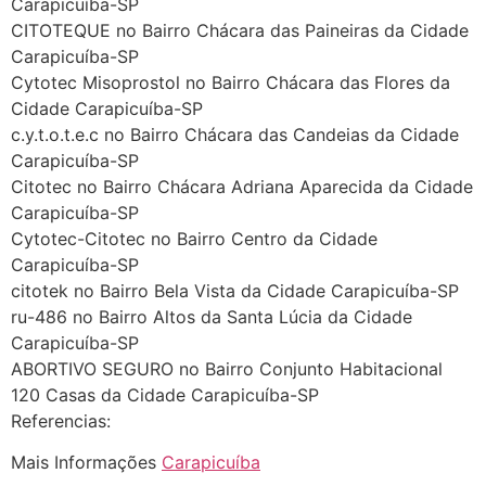
Carapicuíba-SP
começa a sair um líquido
CITOTEQUE no Bairro Chácara das Paineiras da Cidade
transparente, se é normal ?
Carapicuíba-SP
Cytotec Misoprostol no Bairro Chácara das Flores da
22/05/2026 17:10:05
Cidade Carapicuíba-SP
c.y.t.o.t.e.c no Bairro Chácara das Candeias da Cidade
(879121**** em
Carapicuíba-SP
http://www.proaborto.com)
Citotec no Bairro Chácara Adriana Aparecida da Cidade
Deve ser normal
Carapicuíba-SP
Cytotec-Citotec no Bairro Centro da Cidade
22/05/2026 17:19:15
Carapicuíba-SP
citotek no Bairro Bela Vista da Cidade Carapicuíba-SP
(879121**** em
ru-486 no Bairro Altos da Santa Lúcia da Cidade
http://www.proaborto.com)
Carapicuíba-SP
Eu acho, não sei
ABORTIVO SEGURO no Bairro Conjunto Habitacional
120 Casas da Cidade Carapicuíba-SP
22/05/2026 17:19:16
Referencias:
(879121**** em
Mais Informações
Carapicuíba
http://www.proaborto.com)