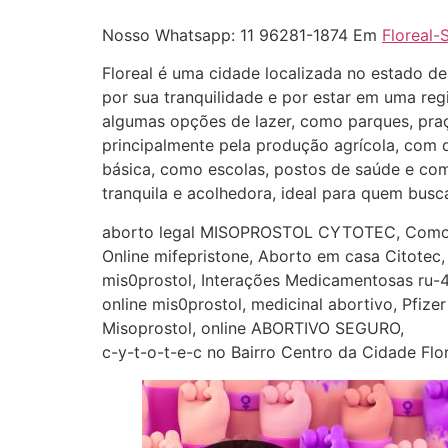
Nosso Whatsapp: 11 96281-1874 Em
Floreal-
Floreal é uma cidade localizada no estado d
por sua tranquilidade e por estar em uma reg
algumas opções de lazer, como parques, praç
principalmente pela produção agrícola, com 
básica, como escolas, postos de saúde e com
tranquila e acolhedora, ideal para quem bus
aborto legal MISOPROSTOL CYTOTEC, Com
Online mifepristone, Aborto em casa Citotec,
mis0prostol, Interações Medicamentosas ru-
online mis0prostol, medicinal abortivo, Pfize
Misoprostol, online ABORTIVO SEGURO,
c-y-t-o-t-e-c no Bairro Centro da Cidade Flo