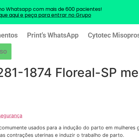
no Whatsapp com mais de 600 pacientes!
ique aqui e peça para entrar no Grupo
entos
Print’s WhatsApp
Cytotec Misopros
so
281-1874 Floreal-SP me
segurança
comumente usados para a indução do parto em mulheres g
 as contrações uterinas e induzir o trabalho de parto.