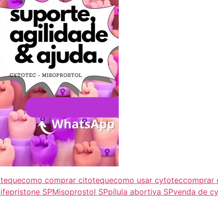
oteque
como comprar citoteque
como usar cytotec
comprar c
ifepristone SP
Misoprostol SP
pílula abortiva SP
venda de cy