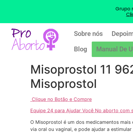
Grupo 
Cl
Sobre nós
Depoim
Blog
Manual De U
Misoprostol 11 96
Misoprostol
Clique no Botão e Compre
Equipe 24 para Ajudar Você No aborto com 
O Misoprostol é um dos medicamentos mais 
via oral ou vaginal, e pode ajudar a estimular