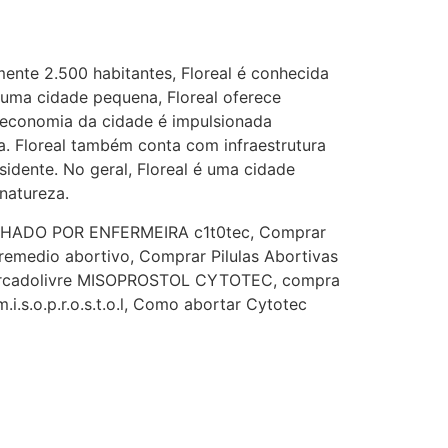
(879121**** em
http://www.proaborto.com)
ente 2.500 habitantes, Floreal é conhecida
Deve ser normal
r uma cidade pequena, Floreal oferece
A economia da cidade é impulsionada
22/05/2026 17:19:15
a. Floreal também conta com infraestrutura
idente. No geral, Floreal é uma cidade
(879121**** em
natureza.
http://www.proaborto.com)
Eu acho, não sei
HADO POR ENFERMEIRA c1t0tec, Comprar
 remedio abortivo, Comprar Pilulas Abortivas
22/05/2026 17:19:16
o Mercadolivre MISOPROSTOL CYTOTEC, compra
i.s.o.p.r.o.s.t.o.l, Como abortar Cytotec
(879121**** em
http://www.proaborto.com)
Deve ser um corrimento normal
mesmo
22/05/2026 17:19:47