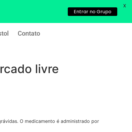
X
sozinha nao estou
Entrar no Grupo
22/05/2026 17:09:20
tol
Contato
Helly
(1999997****
em http://www.proaborto.com)
Entao q seja
22/05/2026 17:09:25
rcado livre
G (1199866**** em
http://www.proaborto.com)
Mulheres vocês sabem dizer
quem já tomou os remédio se
depois que para de menstruar
começa a sair um líquido
transparente, se é normal ?
rávidas. O medicamento é administrado por
22/05/2026 17:10:05