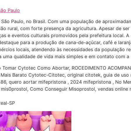
São Paulo
e São Paulo, no Brasil. Com uma população de aproximadam
ião rural, com forte presença da agricultura. Apesar de se
as e eventos culturais promovidos pela prefeitura local. 
destaque para a produção de cana-de-açúcar, café e laranj
ércios locais, atendendo às necessidades da população res
ca uma qualidade de vida mais simples e em contato com a 
o Tomar Cytotec Como Abortar, ROCEDIMENTO ACOMPAN
 Mais Barato Cytotec-Citotec, original citotek, guia de uso
486, quero aortar mifepristona , 2024 mifepristona , N
r mis0prostol, Como Conseguir Misoprostol, vendas online m.
real-SP