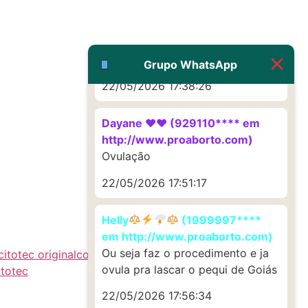
G (1199866**** em
http://www.proaborto.com)
Muito obrigadaaaaa
Grupo WhatsApp
22/05/2026 17:38:26
Dayane ♥️♥️ (929110**** em
http://www.proaborto.com)
Ovulação
22/05/2026 17:51:17
Helly
(1999997****
em http://www.proaborto.com)
Ou seja faz o procedimento e ja
itotec original
comprar Misoprostol mercado
ovula pra lascar o pequi de Goiás
totec
22/05/2026 17:56:34