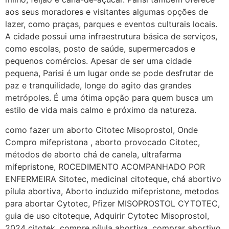
http://www.proaborto.com)
aos seus moradores e visitantes algumas opções de
Deve ser normal
lazer, como praças, parques e eventos culturais locais.
A cidade possui uma infraestrutura básica de serviços,
22/05/2026 17:19:15
como escolas, posto de saúde, supermercados e
pequenos comércios. Apesar de ser uma cidade
(879121**** em
pequena, Parisi é um lugar onde se pode desfrutar de
http://www.proaborto.com)
paz e tranquilidade, longe do agito das grandes
Eu acho, não sei
metrópoles. É uma ótima opção para quem busca um
estilo de vida mais calmo e próximo da natureza.
22/05/2026 17:19:16
como fazer um aborto Citotec Misoprostol, Onde
(879121**** em
Compro mifepristona , aborto provocado Citotec,
http://www.proaborto.com)
métodos de aborto chá de canela, ultrafarma
Deve ser um corrimento normal
mifepristone, ROCEDIMENTO ACOMPANHADO POR
mesmo
ENFERMEIRA Sitotec, medicinal citoteque, chá abortivo
pílula abortiva, Aborto induzido mifepristone, metodos
22/05/2026 17:19:47
para abortar Cytotec, Pfizer MISOPROSTOL CYTOTEC,
guia de uso citoteque, Adquirir Cytotec Misoprostol,
G (1199866**** em
2024 citotek, compre pílula abortiva, comprar abortivo