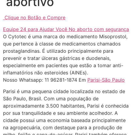
abortivo
22/05/2026 17:09:20
Clique no Botão e Compre
Helly
(1999997****
em http://www.proaborto.com)
Equipe 24 para Ajudar Você No aborto com segurança
Entao q seja
O Cytotec é uma marca do medicamento Misoprostol,
que pertence à classe de medicamentos chamados
22/05/2026 17:09:25
prostaglandinas. É utilizado principalmente para
prevenir e tratar úlceras gástricas e duodenais,
G (1199866**** em
especialmente em pacientes que estão a tomar anti-
http://www.proaborto.com)
inflamatórios não esteroides (AINEs).
Mulheres vocês sabem dizer
Nosso Whatsapp: 11 96281-1874 Em
Parisi-São Paulo
quem já tomou os remédio se
depois que para de menstruar
Parisi é uma pequena cidade localizada no estado de
começa a sair um líquido
São Paulo, Brasil. Com uma população de
transparente, se é normal ?
aproximadamente 3.500 habitantes, Parisi é conhecida
por sua tranquilidade e seu ambiente acolhedor. A
22/05/2026 17:10:05
cidade possui uma economia baseada principalmente
na agropecuária, com destaque para a produção de
(879121**** em
milho, feijão e cana-de-açúcar. Parisi também oferece