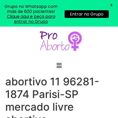
X
Grupo no Whatsapp com
mais de 600 pacientes!
Entrar no Grupo
Clique aqui e peça para
entrar no Grupo
... (1998989**** em
http://www.proaborto.com)
"só de ter dúvida já é uma
resposta" muito isso, disse tudo
22/05/2026 16:35:20
abortivo 11 96281-
Helly
(1999997****
1874 Parisi-SP
em http://www.proaborto.com)
Eu estou preparada em varias
mercado livre
áreas mas psicologicamente p ter
sozinha nao estou