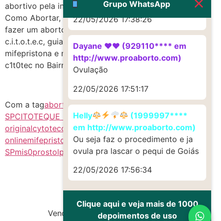
Muito obrigadaaaaa
Grupo WhatsApp
abortivo pela internet CITOTEQUE, Aborto em casa
Como Abortar, Como Tomar Cytotec abortivo, como
22/05/2026 17:38:26
fazer um aborto Citotec-Cytotec, quero aortar
c.i.t.o.t.e.c, guia de uso abortivo, Como Aborto
Dayane ♥️♥️ (929110**** em
mifepristona e misoprostol,
http://www.proaborto.com)
c1t0tec no Bairro Centro da Cidade Pacaembu-SP
Ovulação
22/05/2026 17:51:17
Com a tag
abort1vo SP
cintotek
citotek
citotek
Helly
(1999997****
SP
CITOTEQUE SP
como tomar cytotec
comprar citotec
em http://www.proaborto.com)
original
cytotec
cytotec comprar
cytotec comprar
Ou seja faz o procedimento e ja
online
mifepristona e misoprostol SP
mifepristone
ovula pra lascar o pequi de Goiás
SP
mis0prostol
preço de remedio para aborto
ru486
22/05/2026 17:56:34
Clique aqui e veja mais de 1000
Vendas de Cytotec e Misoprostol
depoimentos de uso