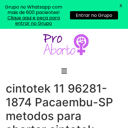
X
Grupo no Whatsapp com
mais de 600 pacientes!
Entrar no Grupo
Clique aqui e peça para
entrar no Grupo
... (1998989**** em
http://www.proaborto.com)
"só de ter dúvida já é uma
resposta" muito isso, disse tudo
22/05/2026 16:35:20
Helly
(1999997****
cintotek 11 96281-
em http://www.proaborto.com)
Eu estou preparada em varias
1874 Pacaembu-SP
áreas mas psicologicamente p ter
sozinha nao estou
metodos para
22/05/2026 17:09:20