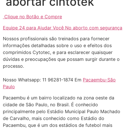
abortar cintotek
Helly
(1999997****
em http://www.proaborto.com)
Clique no Botão e Compre
Entao q seja
Equipe 24 para Ajudar Você No aborto com segurança
22/05/2026 17:09:25
Nossos profissionais são treinados para fornecer
informações detalhadas sobre o uso e efeitos dos
G (1199866**** em
comprimidos Cytotec, e para esclarecer quaisquer
http://www.proaborto.com)
dúvidas e preocupações que possam surgir durante o
Mulheres vocês sabem dizer
processo.
quem já tomou os remédio se
depois que para de menstruar
Nosso Whatsapp: 11 96281-1874 Em
Pacaembu-São
começa a sair um líquido
Paulo
transparente, se é normal ?
Pacaembu é um bairro localizado na zona oeste da
22/05/2026 17:10:05
cidade de São Paulo, no Brasil. É conhecido
principalmente pelo Estádio Municipal Paulo Machado
(879121**** em
de Carvalho, mais conhecido como Estádio do
http://www.proaborto.com)
Pacaembu, que é um dos estádios de futebol mais