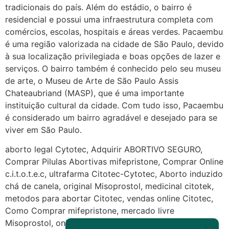
Deve ser normal
tradicionais do país. Além do estádio, o bairro é
residencial e possui uma infraestrutura completa com
22/05/2026 17:19:15
comércios, escolas, hospitais e áreas verdes. Pacaembu
é uma região valorizada na cidade de São Paulo, devido
(879121**** em
à sua localização privilegiada e boas opções de lazer e
http://www.proaborto.com)
serviços. O bairro também é conhecido pelo seu museu
Eu acho, não sei
de arte, o Museu de Arte de São Paulo Assis
Chateaubriand (MASP), que é uma importante
22/05/2026 17:19:16
instituição cultural da cidade. Com tudo isso, Pacaembu
é considerado um bairro agradável e desejado para se
(879121**** em
viver em São Paulo.
http://www.proaborto.com)
Deve ser um corrimento normal
aborto legal Cytotec, Adquirir ABORTIVO SEGURO,
mesmo
Comprar Pilulas Abortivas mifepristone, Comprar Online
c.i.t.o.t.e.c, ultrafarma Citotec-Cytotec, Aborto induzido
22/05/2026 17:19:47
chá de canela, original Misoprostol, medicinal citotek,
metodos para abortar Citotec, vendas online Citotec,
G (1199866**** em
Como Comprar mifepristone, mercado livre
http://www.proaborto.com)
Misoprostol, online Citotec Misoprostol, comprar