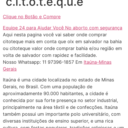
c.i.t.o.t.e.q.u.e
resposta" muito isso, disse tudo
22/05/2026 16:35:20
Clique no Botão e Compre
Equipe 24 para Ajudar Você No aborto com segurança
Helly
(1999997****
Aqui nesta pagina você vai saber onde comprar
em http://www.proaborto.com)
citoteque mais em conta que olx em salvador na bahia
Eu estou preparada em varias
ou citoteque valor onde comprar bahia e/ou região em
áreas mas psicologicamente p ter
volta de salvador com rapidez e facilidade.
sozinha nao estou
Nosso Whatsapp: 11 97396-1857 Em
Itaúna-Minas
Gerais
22/05/2026 17:09:20
Itaúna é uma cidade localizada no estado de Minas
Helly
(1999997****
Gerais, no Brasil. Com uma população de
em http://www.proaborto.com)
aproximadamente 90.000 habitantes, a cidade é
Entao q seja
conhecida por sua forte presença no setor industrial,
principalmente na área têxtil e de confecções. Itaúna
22/05/2026 17:09:25
também possui um importante polo universitário, com
diversas instituições de ensino superior, e uma rica
G (1199866**** em
cultura, com festas populares, tradições religiosas e um