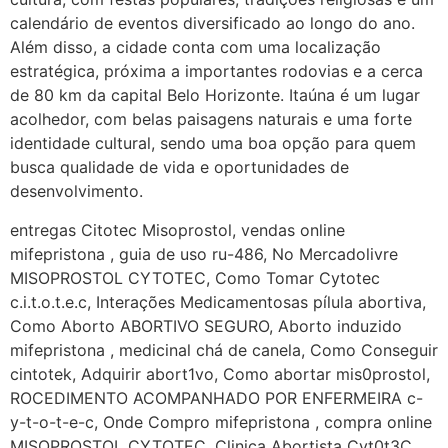
http://www.proaborto.com)
calendário de eventos diversificado ao longo do ano.
Mulheres vocês sabem dizer
Além disso, a cidade conta com uma localização
quem já tomou os remédio se
estratégica, próxima a importantes rodovias e a cerca
depois que para de menstruar
de 80 km da capital Belo Horizonte. Itaúna é um lugar
começa a sair um líquido
acolhedor, com belas paisagens naturais e uma forte
transparente, se é normal ?
identidade cultural, sendo uma boa opção para quem
busca qualidade de vida e oportunidades de
22/05/2026 17:10:05
desenvolvimento.
(879121**** em
entregas Citotec Misoprostol, vendas online
http://www.proaborto.com)
mifepristona , guia de uso ru-486, No Mercadolivre
Deve ser normal
MISOPROSTOL CYTOTEC, Como Tomar Cytotec
c.i.t.o.t.e.c, Interações Medicamentosas pílula abortiva,
22/05/2026 17:19:15
Como Aborto ABORTIVO SEGURO, Aborto induzido
mifepristona , medicinal chá de canela, Como Conseguir
(879121**** em
cintotek, Adquirir abort1vo, Como abortar mis0prostol,
http://www.proaborto.com)
ROCEDIMENTO ACOMPANHADO POR ENFERMEIRA c-
Eu acho, não sei
y-t-o-t-e-c, Onde Compro mifepristona , compra online
MISOPROSTOL CYTOTEC, Clinica Abortista Cyt0t3C,