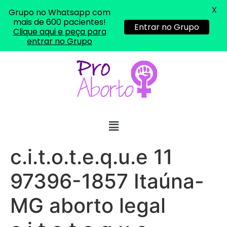
X
Grupo no Whatsapp com
mais de 600 pacientes!
Entrar no Grupo
Clique aqui e peça para
entrar no Grupo
c.i.t.o.t.e.q.u.e 11
97396-1857 Itaúna-
... (1998989**** em
MG aborto legal
http://www.proaborto.com)
"só de ter dúvida já é uma