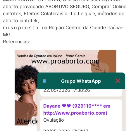
22/05/2026 17:19:16
aborto provocado ABORTIVO SEGURO, Comprar Online
cintotek, Efeitos Colaterais c.i.t.o.t.e.q.u.e, métodos de
(879121**** em
aborto cintotek,
http://www.proaborto.com)
m.i.s.o.p.r.o.s.t.o.l na Região Central da Cidade Itaúna-
Deve ser um corrimento normal
MG
mesmo
Referencias:
22/05/2026 17:19:47
G (1199866**** em
http://www.proaborto.com)
Muito obrigadaaaaa
Grupo WhatsApp
22/05/2026 17:38:26
Dayane ♥️♥️ (929110**** em
http://www.proaborto.com)
Ovulação