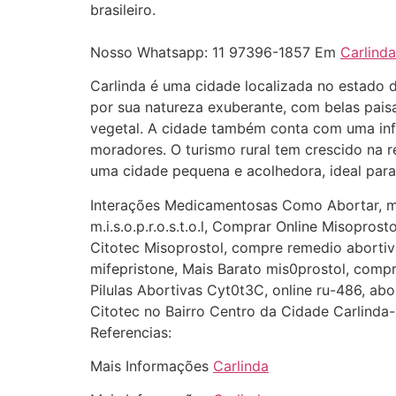
brasileiro.
Nosso Whatsapp: 11 97396-1857 Em
Carlinda
Carlinda é uma cidade localizada no estado 
por sua natureza exuberante, com belas paisa
vegetal. A cidade também conta com uma infr
moradores. O turismo rural tem crescido na r
uma cidade pequena e acolhedora, ideal para
Interações Medicamentosas Como Abortar, mé
m.i.s.o.p.r.o.s.t.o.l, Comprar Online Misopros
Citotec Misoprostol, compre remedio abortivo
mifepristone, Mais Barato mis0prostol, com
Pilulas Abortivas Cyt0t3C, online ru-486, abo
Citotec no Bairro Centro da Cidade Carlinda-
Referencias:
Mais Informações
Carlinda