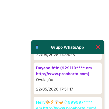
Deve ser um corrimento normal
mesmo
22/05/2026 17:19:47
G (1199866**** em
http://www.proaborto.com)
Muito obrigadaaaaa
Grupo WhatsApp
22/05/2026 17:38:26
Dayane ♥️♥️ (929110**** em
http://www.proaborto.com)
Ovulação
22/05/2026 17:51:17
Helly
(1999997****
em http://www.proaborto.com)