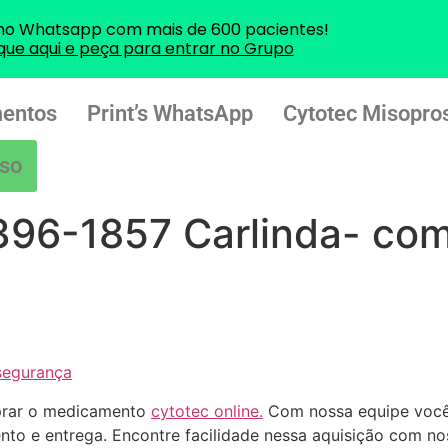
no Whatsapp com mais de 600 pacientes!
ique aqui e peça para entrar no Grupo
entos
Print’s WhatsApp
Cytotec Misopros
so
396-1857 Carlinda- com
segurança
prar o medicamento
cytotec online.
Com nossa equipe voc
to e entrega. Encontre facilidade nessa aquisição com no