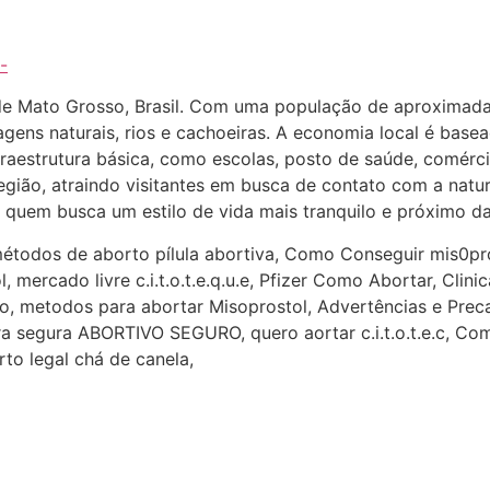
-
de Mato Grosso, Brasil. Com uma população de aproximadam
gens naturais, rios e cachoeiras. A economia local é basead
aestrutura básica, como escolas, posto de saúde, comérci
egião, atraindo visitantes em busca de contato com a natur
 quem busca um estilo de vida mais tranquilo e próximo da
todos de aborto pílula abortiva, Como Conseguir mis0pr
tol, mercado livre c.i.t.o.t.e.q.u.e, Pfizer Como Abortar, Cl
, metodos para abortar Misoprostol, Advertências e Precau
pra segura ABORTIVO SEGURO, quero aortar c.i.t.o.t.e.c, 
rto legal chá de canela,