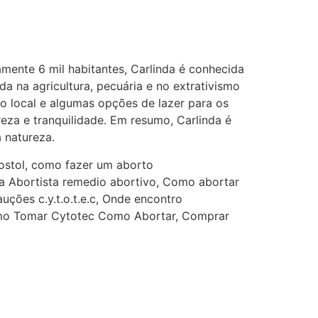
depois que para de menstruar
começa a sair um líquido
transparente, se é normal ?
22/05/2026 17:10:05
ente 6 mil habitantes, Carlinda é conhecida
a na agricultura, pecuária e no extrativismo
(879121**** em
o local e algumas opções de lazer para os
http://www.proaborto.com)
eza e tranquilidade. Em resumo, Carlinda é
Deve ser normal
 natureza.
22/05/2026 17:19:15
ostol, como fazer um aborto
inica Abortista remedio abortivo, Como abortar
ções c.y.t.o.t.e.c, Onde encontro
(879121**** em
Como Tomar Cytotec Como Abortar, Comprar
http://www.proaborto.com)
Eu acho, não sei
22/05/2026 17:19:16
(879121**** em
http://www.proaborto.com)