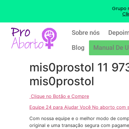
Grupo 
Cl
Sobre nós
Depoim
Blog
Manual De U
mis0prostol 11 97
mis0prostol
Clique no Botão e Compre
Equipe 24 para Ajudar Você No aborto com 
Com nossa equipe e o melhor modo de com
original e uma transação segura com pagamen