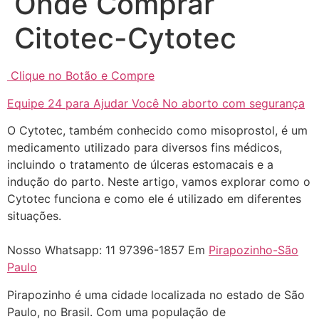
Onde Comprar
Citotec-Cytotec
Clique no Botão e Compre
... (1998989**** em
Equipe 24 para Ajudar Você No aborto com segurança
http://www.proaborto.com)
"só de ter dúvida já é uma
O Cytotec, também conhecido como misoprostol, é um
resposta" muito isso, disse tudo
medicamento utilizado para diversos fins médicos,
incluindo o tratamento de úlceras estomacais e a
22/05/2026 16:35:20
indução do parto. Neste artigo, vamos explorar como o
Cytotec funciona e como ele é utilizado em diferentes
Helly
(1999997****
situações.
em http://www.proaborto.com)
Eu estou preparada em varias
Nosso Whatsapp: 11 97396-1857 Em
Pirapozinho-São
áreas mas psicologicamente p ter
Paulo
sozinha nao estou
Pirapozinho é uma cidade localizada no estado de São
22/05/2026 17:09:20
Paulo, no Brasil. Com uma população de