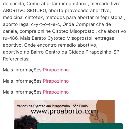
Deve ser normal
de canela, Como abortar mifepristona , mercado livre
ABORTIVO SEGURO, aborto provocado abort1vo,
22/05/2026 17:19:15
medicinal cintotek, metodos para abortar mifepristona ,
aborto legal c-y-t-o-t-e-c, Onde Comprar chá de
(879121**** em
canela, compra online Citotec Misoprostol, chá abortivo
http://www.proaborto.com)
ru-486, Mais Barato Cytotec Misoprostol, entregas
Eu acho, não sei
abortivo, Onde encontro remedio abortivo,
abort1vo no Bairro Centro da Cidade Pirapozinho-SP
22/05/2026 17:19:16
Referencias:
(879121**** em
Mais Informações
Pirapozinho
http://www.proaborto.com)
Mais Informações
Pirapozinho
Deve ser um corrimento normal
mesmo
Mais Informações
Pirapozinho
22/05/2026 17:19:47
G (1199866**** em
http://www.proaborto.com)
Muito obrigadaaaaa