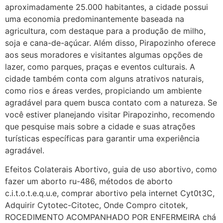
aproximadamente 25.000 habitantes, a cidade possui
Helly
(1999997****
uma economia predominantemente baseada na
em http://www.proaborto.com)
agricultura, com destaque para a produção de milho,
Entao q seja
soja e cana-de-açúcar. Além disso, Pirapozinho oferece
aos seus moradores e visitantes algumas opções de
22/05/2026 17:09:25
lazer, como parques, praças e eventos culturais. A
cidade também conta com alguns atrativos naturais,
G (1199866**** em
como rios e áreas verdes, propiciando um ambiente
http://www.proaborto.com)
agradável para quem busca contato com a natureza. Se
Mulheres vocês sabem dizer
você estiver planejando visitar Pirapozinho, recomendo
quem já tomou os remédio se
que pesquise mais sobre a cidade e suas atrações
depois que para de menstruar
turísticas específicas para garantir uma experiência
começa a sair um líquido
agradável.
transparente, se é normal ?
Efeitos Colaterais Abortivo, guia de uso abortivo, como
22/05/2026 17:10:05
fazer um aborto ru-486, métodos de aborto
c.i.t.o.t.e.q.u.e, comprar abortivo pela internet Cyt0t3C,
(879121**** em
Adquirir Cytotec-Citotec, Onde Compro citotek,
http://www.proaborto.com)
ROCEDIMENTO ACOMPANHADO POR ENFERMEIRA chá