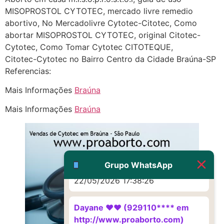
Eu acho, não sei
MISOPROSTOL CYTOTEC, mercado livre remedio
abortivo, No Mercadolivre Cytotec-Citotec, Como
22/05/2026 17:19:16
abortar MISOPROSTOL CYTOTEC, original Citotec-
Cytotec, Como Tomar Cytotec CITOTEQUE,
(879121**** em
Citotec-Cytotec no Bairro Centro da Cidade Braúna-SP
http://www.proaborto.com)
Referencias:
Deve ser um corrimento normal
Mais Informações
Braúna
mesmo
Mais Informações
Braúna
22/05/2026 17:19:47
G (1199866**** em
http://www.proaborto.com)
Muito obrigadaaaaa
Grupo WhatsApp
22/05/2026 17:38:26
Dayane ♥️♥️ (929110**** em
http://www.proaborto.com)