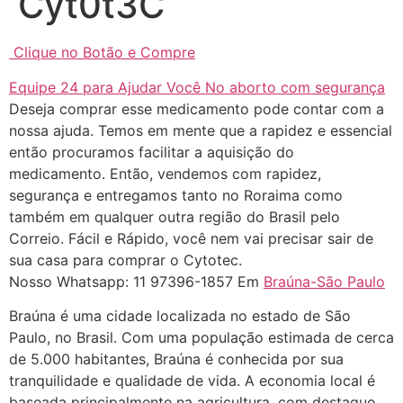
Cyt0t3C
http://www.proaborto.com)
"só de ter dúvida já é uma
Clique no Botão e Compre
resposta" muito isso, disse tudo
Equipe 24 para Ajudar Você No aborto com segurança
22/05/2026 16:35:20
Deseja comprar esse medicamento pode contar com a
nossa ajuda. Temos em mente que a rapidez e essencial
Helly
(1999997****
então procuramos facilitar a aquisição do
em http://www.proaborto.com)
medicamento. Então, vendemos com rapidez,
Eu estou preparada em varias
segurança e entregamos tanto no Roraima como
áreas mas psicologicamente p ter
também em qualquer outra região do Brasil pelo
sozinha nao estou
Correio. Fácil e Rápido, você nem vai precisar sair de
sua casa para comprar o Cytotec.
22/05/2026 17:09:20
Nosso Whatsapp: 11 97396-1857 Em
Braúna-São Paulo
Helly
(1999997****
Braúna é uma cidade localizada no estado de São
em http://www.proaborto.com)
Paulo, no Brasil. Com uma população estimada de cerca
Entao q seja
de 5.000 habitantes, Braúna é conhecida por sua
tranquilidade e qualidade de vida. A economia local é
22/05/2026 17:09:25
baseada principalmente na agricultura, com destaque