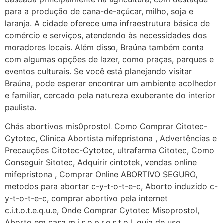
para a produção de cana-de-açúcar, milho, soja e
G (1199866**** em
laranja. A cidade oferece uma infraestrutura básica de
http://www.proaborto.com)
comércio e serviços, atendendo às necessidades dos
Mulheres vocês sabem dizer
moradores locais. Além disso, Braúna também conta
quem já tomou os remédio se
com algumas opções de lazer, como praças, parques e
depois que para de menstruar
eventos culturais. Se você está planejando visitar
começa a sair um líquido
Braúna, pode esperar encontrar um ambiente acolhedor
transparente, se é normal ?
e familiar, cercado pela natureza exuberante do interior
paulista.
22/05/2026 17:10:05
Chás abortivos mis0prostol, Como Comprar Citotec-
Cytotec, Clinica Abortista mifepristona , Advertências e
(879121**** em
Precauções Citotec-Cytotec, ultrafarma Citotec, Como
http://www.proaborto.com)
Conseguir Sitotec, Adquirir cintotek, vendas online
Deve ser normal
mifepristona , Comprar Online ABORTIVO SEGURO,
22/05/2026 17:19:15
metodos para abortar c-y-t-o-t-e-c, Aborto induzido c-
y-t-o-t-e-c, comprar abortivo pela internet
(879121**** em
c.i.t.o.t.e.q.u.e, Onde Comprar Cytotec Misoprostol,
http://www.proaborto.com)
Aborto em casa m.i.s.o.p.r.o.s.t.o.l, guia de uso