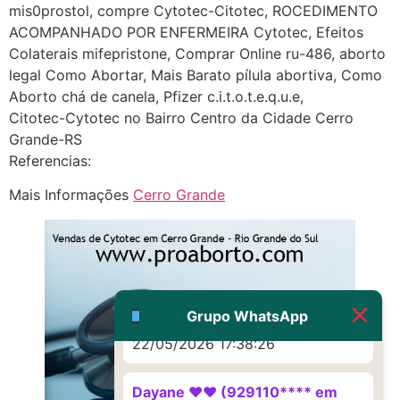
mis0prostol, compre Cytotec-Citotec, ROCEDIMENTO
http://www.proaborto.com)
ACOMPANHADO POR ENFERMEIRA Cytotec, Efeitos
Eu acho, não sei
Colaterais mifepristone, Comprar Online ru-486, aborto
22/05/2026 17:19:16
legal Como Abortar, Mais Barato pílula abortiva, Como
Aborto chá de canela, Pfizer c.i.t.o.t.e.q.u.e,
Citotec-Cytotec no Bairro Centro da Cidade Cerro
(879121**** em
Grande-RS
http://www.proaborto.com)
Referencias:
Deve ser um corrimento normal
mesmo
Mais Informações
Cerro Grande
22/05/2026 17:19:47
G (1199866**** em
http://www.proaborto.com)
Muito obrigadaaaaa
Grupo WhatsApp
22/05/2026 17:38:26
Dayane ♥️♥️ (929110**** em