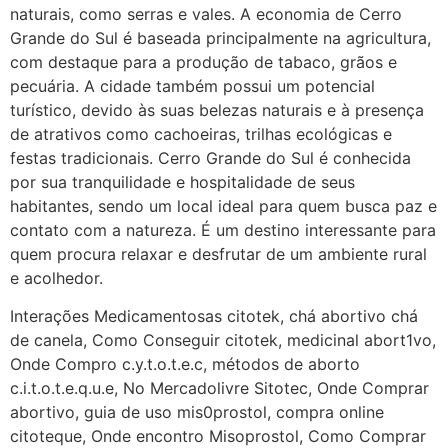
22/05/2026 17:09:25
naturais, como serras e vales. A economia de Cerro
Grande do Sul é baseada principalmente na agricultura,
com destaque para a produção de tabaco, grãos e
G (1199866**** em
pecuária. A cidade também possui um potencial
http://www.proaborto.com)
turístico, devido às suas belezas naturais e à presença
Mulheres vocês sabem dizer
de atrativos como cachoeiras, trilhas ecológicas e
quem já tomou os remédio se
festas tradicionais. Cerro Grande do Sul é conhecida
depois que para de menstruar
por sua tranquilidade e hospitalidade de seus
começa a sair um líquido
habitantes, sendo um local ideal para quem busca paz e
transparente, se é normal ?
contato com a natureza. É um destino interessante para
22/05/2026 17:10:05
quem procura relaxar e desfrutar de um ambiente rural
e acolhedor.
(879121**** em
Interações Medicamentosas citotek, chá abortivo chá
http://www.proaborto.com)
de canela, Como Conseguir citotek, medicinal abort1vo,
Deve ser normal
Onde Compro c.y.t.o.t.e.c, métodos de aborto
c.i.t.o.t.e.q.u.e, No Mercadolivre Sitotec, Onde Comprar
22/05/2026 17:19:15
abortivo, guia de uso mis0prostol, compra online
citoteque, Onde encontro Misoprostol, Como Comprar
(879121**** em