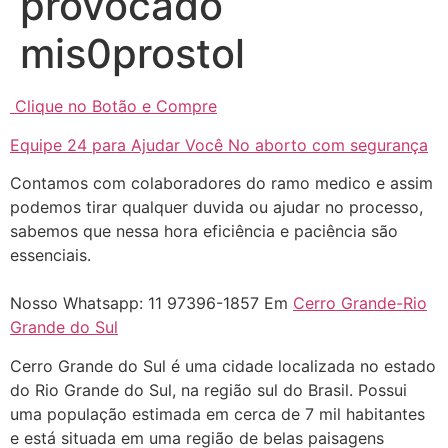
provocado
... (1998989**** em
mis0prostol
http://www.proaborto.com)
"só de ter dúvida já é uma
resposta" muito isso, disse tudo
Clique no Botão e Compre
22/05/2026 16:35:20
Equipe 24 para Ajudar Você No aborto com segurança
Contamos com colaboradores do ramo medico e assim
Helly
(1999997****
podemos tirar qualquer duvida ou ajudar no processo,
em http://www.proaborto.com)
sabemos que nessa hora eficiência e paciência são
Eu estou preparada em varias
essenciais.
áreas mas psicologicamente p ter
sozinha nao estou
Nosso Whatsapp: 11 97396-1857 Em
Cerro Grande-Rio
22/05/2026 17:09:20
Grande do Sul
Cerro Grande do Sul é uma cidade localizada no estado
Helly
(1999997****
do Rio Grande do Sul, na região sul do Brasil. Possui
em http://www.proaborto.com)
uma população estimada em cerca de 7 mil habitantes
Entao q seja
e está situada em uma região de belas paisagens