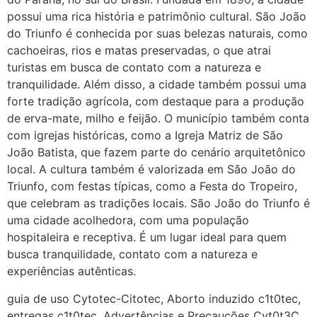
22/05/2026 17:09:20
possui uma rica história e patrimônio cultural. São João
do Triunfo é conhecida por suas belezas naturais, como
Helly
(1999997****
cachoeiras, rios e matas preservadas, o que atrai
em http://www.proaborto.com)
turistas em busca de contato com a natureza e
Entao q seja
tranquilidade. Além disso, a cidade também possui uma
forte tradição agrícola, com destaque para a produção
22/05/2026 17:09:25
de erva-mate, milho e feijão. O município também conta
com igrejas históricas, como a Igreja Matriz de São
G (1199866**** em
João Batista, que fazem parte do cenário arquitetônico
http://www.proaborto.com)
local. A cultura também é valorizada em São João do
Mulheres vocês sabem dizer
Triunfo, com festas típicas, como a Festa do Tropeiro,
quem já tomou os remédio se
que celebram as tradições locais. São João do Triunfo é
depois que para de menstruar
uma cidade acolhedora, com uma população
começa a sair um líquido
hospitaleira e receptiva. É um lugar ideal para quem
transparente, se é normal ?
busca tranquilidade, contato com a natureza e
experiências autênticas.
22/05/2026 17:10:05
guia de uso Cytotec-Citotec, Aborto induzido c1t0tec,
entregas c1t0tec, Advertências e Precauções Cyt0t3C,
(879121**** em