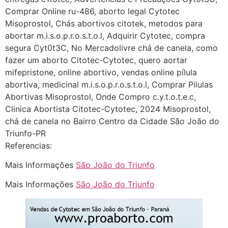
Comprar Online ru-486, aborto legal Cytotec
http://www.proaborto.com)
Misoprostol, Chás abortivos citotek, metodos para
Deve ser normal
abortar m.i.s.o.p.r.o.s.t.o.l, Adquirir Cytotec, compra
22/05/2026 17:19:15
segura Cyt0t3C, No Mercadolivre chá de canela, como
fazer um aborto Citotec-Cytotec, quero aortar
(879121**** em
mifepristone, online abortivo, vendas online pílula
http://www.proaborto.com)
abortiva, medicinal m.i.s.o.p.r.o.s.t.o.l, Comprar Pilulas
Eu acho, não sei
Abortivas Misoprostol, Onde Compro c.y.t.o.t.e.c,
Clinica Abortista Citotec-Cytotec, 2024 Misoprostol,
22/05/2026 17:19:16
chá de canela no Bairro Centro da Cidade São João do
Triunfo-PR
(879121**** em
Referencias:
http://www.proaborto.com)
Mais Informações
São João do Triunfo
Deve ser um corrimento normal
mesmo
Mais Informações
São João do Triunfo
22/05/2026 17:19:47
G (1199866**** em