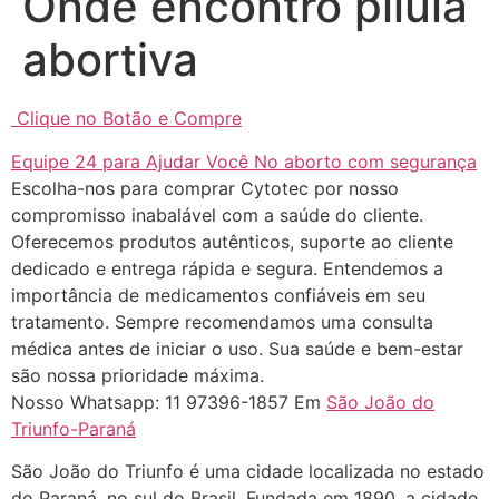
Onde encontro pílula
abortiva
Clique no Botão e Compre
Equipe 24 para Ajudar Você No aborto com segurança
... (1998989**** em
Escolha-nos para comprar Cytotec por nosso
http://www.proaborto.com)
compromisso inabalável com a saúde do cliente.
"só de ter dúvida já é uma
Oferecemos produtos autênticos, suporte ao cliente
resposta" muito isso, disse tudo
dedicado e entrega rápida e segura. Entendemos a
importância de medicamentos confiáveis em seu
22/05/2026 16:35:20
tratamento. Sempre recomendamos uma consulta
médica antes de iniciar o uso. Sua saúde e bem-estar
Helly
(1999997****
são nossa prioridade máxima.
em http://www.proaborto.com)
Nosso Whatsapp: 11 97396-1857 Em
São João do
Eu estou preparada em varias
Triunfo-Paraná
áreas mas psicologicamente p ter
São João do Triunfo é uma cidade localizada no estado
sozinha nao estou
do Paraná, no sul do Brasil. Fundada em 1890, a cidade