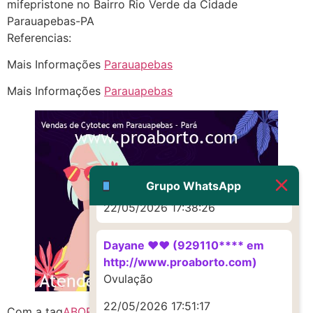
mifepristone no Bairro Rio Verde da Cidade
Parauapebas-PA
(879121**** em
Referencias:
http://www.proaborto.com)
Mais Informações
Parauapebas
Deve ser um corrimento normal
mesmo
Mais Informações
Parauapebas
22/05/2026 17:19:47
G (1199866**** em
http://www.proaborto.com)
Muito obrigadaaaaa
Grupo WhatsApp
22/05/2026 17:38:26
Dayane ♥️♥️ (929110**** em
http://www.proaborto.com)
Ovulação
22/05/2026 17:51:17
Com a tag
ABORTIVO SEGURO
Citotec PA
citoteque