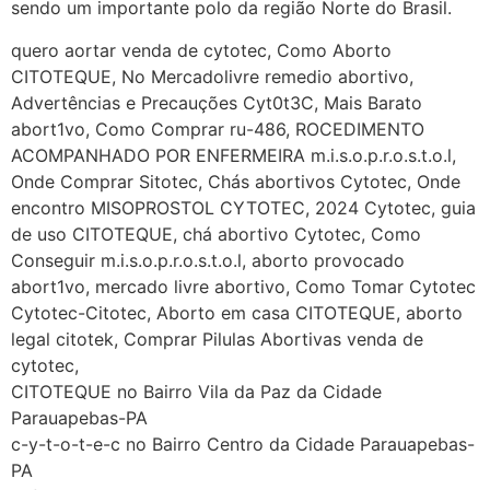
http://www.proaborto.com)
sendo um importante polo da região Norte do Brasil.
Mulheres vocês sabem dizer
quero aortar venda de cytotec, Como Aborto
quem já tomou os remédio se
CITOTEQUE, No Mercadolivre remedio abortivo,
depois que para de menstruar
Advertências e Precauções Cyt0t3C, Mais Barato
começa a sair um líquido
abort1vo, Como Comprar ru-486, ROCEDIMENTO
transparente, se é normal ?
ACOMPANHADO POR ENFERMEIRA m.i.s.o.p.r.o.s.t.o.l,
22/05/2026 17:10:05
Onde Comprar Sitotec, Chás abortivos Cytotec, Onde
encontro MISOPROSTOL CYTOTEC, 2024 Cytotec, guia
de uso CITOTEQUE, chá abortivo Cytotec, Como
(879121**** em
Conseguir m.i.s.o.p.r.o.s.t.o.l, aborto provocado
http://www.proaborto.com)
abort1vo, mercado livre abortivo, Como Tomar Cytotec
Deve ser normal
Cytotec-Citotec, Aborto em casa CITOTEQUE, aborto
22/05/2026 17:19:15
legal citotek, Comprar Pilulas Abortivas venda de
cytotec,
(879121**** em
CITOTEQUE no Bairro Vila da Paz da Cidade
http://www.proaborto.com)
Parauapebas-PA
Eu acho, não sei
c-y-t-o-t-e-c no Bairro Centro da Cidade Parauapebas-
PA
22/05/2026 17:19:16