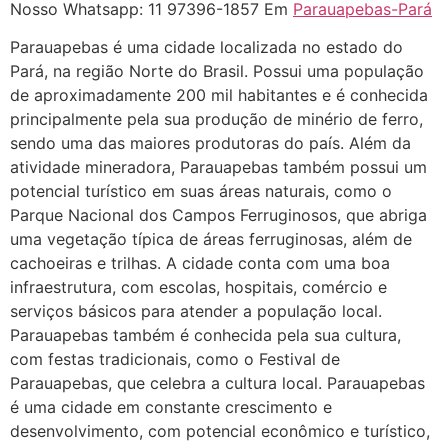
resposta" muito isso, disse tudo
Nosso Whatsapp: 11 97396-1857 Em
Parauapebas-Pará
22/05/2026 16:35:20
Parauapebas é uma cidade localizada no estado do
Pará, na região Norte do Brasil. Possui uma população
de aproximadamente 200 mil habitantes e é conhecida
Helly
(1999997****
principalmente pela sua produção de minério de ferro,
em http://www.proaborto.com)
sendo uma das maiores produtoras do país. Além da
Eu estou preparada em varias
atividade mineradora, Parauapebas também possui um
áreas mas psicologicamente p ter
potencial turístico em suas áreas naturais, como o
sozinha nao estou
Parque Nacional dos Campos Ferruginosos, que abriga
22/05/2026 17:09:20
uma vegetação típica de áreas ferruginosas, além de
cachoeiras e trilhas. A cidade conta com uma boa
Helly
(1999997****
infraestrutura, com escolas, hospitais, comércio e
em http://www.proaborto.com)
serviços básicos para atender a população local.
Entao q seja
Parauapebas também é conhecida pela sua cultura,
com festas tradicionais, como o Festival de
22/05/2026 17:09:25
Parauapebas, que celebra a cultura local. Parauapebas
é uma cidade em constante crescimento e
G (1199866**** em
desenvolvimento, com potencial econômico e turístico,