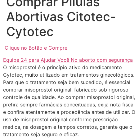
Comprar Pilulas
Abortivas Citotec-
Cytotec
Clique no Botão e Compre
Equipe 24 para Ajudar Você No aborto com segurança
O misoprostol é o princípio ativo do medicamento
Cytotec, muito utilizado em tratamentos ginecológicos.
Para que o tratamento seja bem sucedido, é essencial
comprar misoprostol original, fabricado sob rigoroso
controle de qualidade. Ao comprar misoprostol original,
prefira sempre farmácias conceituadas, exija nota fiscal
e confira atentamente a procedência antes de utilizar. O
... (1998989**** em
uso de misoprostol original conforme prescrição
http://www.proaborto.com)
médica, na dosagem e tempos corretos, garante que o
"só de ter dúvida já é uma
tratamento seja seguro e eficaz.