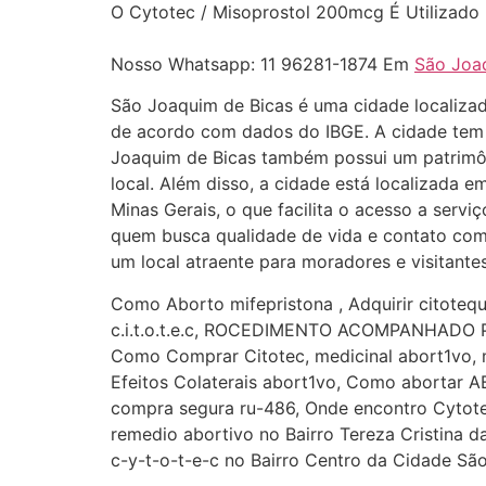
O Cytotec / Misoprostol 200mcg É Utilizado
Nosso Whatsapp: 11 96281-1874 Em
São Joaq
São Joaquim de Bicas é uma cidade localizad
de acordo com dados do IBGE. A cidade tem 
Joaquim de Bicas também possui um patrimônio 
local. Além disso, a cidade está localizada 
Minas Gerais, o que facilita o acesso a serv
quem busca qualidade de vida e contato com 
um local atraente para moradores e visitantes
Como Aborto mifepristona , Adquirir citotequ
c.i.t.o.t.e.c, ROCEDIMENTO ACOMPANHADO PO
Como Comprar Citotec, medicinal abort1vo, mé
Efeitos Colaterais abort1vo, Como abortar ABO
compra segura ru-486, Onde encontro Cytote
remedio abortivo no Bairro Tereza Cristina
c-y-t-o-t-e-c no Bairro Centro da Cidade S