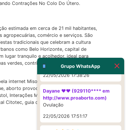
(879121**** em
sando Contrações No Colo Do Útero.
http://www.proaborto.com)
Deve ser um corrimento normal
mesmo
ção estimada em cerca de 21 mil habitantes,
22/05/2026 17:19:47
 agropecuárias, comércio e serviços. São
estas tradicionais que celebram a cultura
urbanos como Belo Horizonte, capital de
G (1199866**** em
 lugar tranquilo e acolhedor, ideal para
http://www.proaborto.com)
as verdes, contribuem para tornar a cidade
Muito obrigadaaaaa
Grupo WhatsApp
22/05/2026 17:38:26
ela internet Misoprostol, mercado livre
e, aborto provocado remedio abortivo,
Dayane ♥️♥️ (929110**** em
ostol, Interações Medicamentosas Cyt0t3C,
http://www.proaborto.com)
totec, guia de uso m.i.s.o.p.r.o.s.t.o.l,
Ovulação
22/05/2026 17:51:17