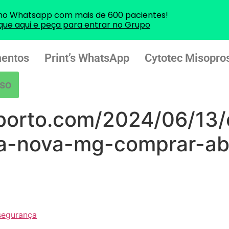
no Whatsapp com mais de 600 pacientes!
ique aqui e peça para entrar no Grupo
entos
Print’s WhatsApp
Cytotec Misopros
so
borto.com/2024/06/13/
a-nova-mg-comprar-abo
segurança