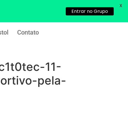
quem já tomou os remédio se
X
depois que para de menstruar
Entrar no Grupo
começa a sair um líquido
transparente, se é normal ?
tol
Contato
22/05/2026 17:10:05
(879121**** em
http://www.proaborto.com)
c1t0tec-11-
Deve ser normal
22/05/2026 17:19:15
rtivo-pela-
(879121**** em
http://www.proaborto.com)
Eu acho, não sei
22/05/2026 17:19:16