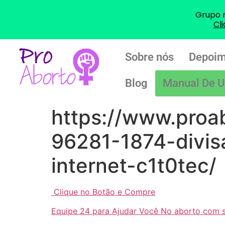
Grupo 
Cl
Sobre nós
Depoim
Blog
Manual De U
https://www.proa
96281-1874-divis
internet-c1t0tec/
Clique no Botão e Compre
Equipe 24 para Ajudar Você No aborto com 