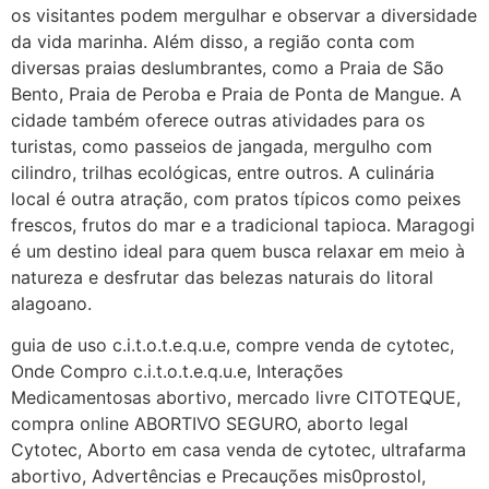
(879121**** em
os visitantes podem mergulhar e observar a diversidade
http://www.proaborto.com)
da vida marinha. Além disso, a região conta com
Deve ser normal
diversas praias deslumbrantes, como a Praia de São
Bento, Praia de Peroba e Praia de Ponta de Mangue. A
22/05/2026 17:19:15
cidade também oferece outras atividades para os
turistas, como passeios de jangada, mergulho com
(879121**** em
cilindro, trilhas ecológicas, entre outros. A culinária
http://www.proaborto.com)
local é outra atração, com pratos típicos como peixes
Eu acho, não sei
frescos, frutos do mar e a tradicional tapioca. Maragogi
é um destino ideal para quem busca relaxar em meio à
22/05/2026 17:19:16
natureza e desfrutar das belezas naturais do litoral
alagoano.
(879121**** em
http://www.proaborto.com)
guia de uso c.i.t.o.t.e.q.u.e, compre venda de cytotec,
Deve ser um corrimento normal
Onde Compro c.i.t.o.t.e.q.u.e, Interações
mesmo
Medicamentosas abortivo, mercado livre CITOTEQUE,
compra online ABORTIVO SEGURO, aborto legal
22/05/2026 17:19:47
Cytotec, Aborto em casa venda de cytotec, ultrafarma
abortivo, Advertências e Precauções mis0prostol,