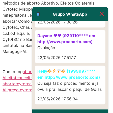
G (1199866**** em
métodos de aborto Abortivo, Efeitos Colaterais
http://www.proaborto.com)
Cytotec Misoprostol, Pfizer abort1vo, 2024
Muito obrigadaaaaa
Grupo WhatsApp
mifepristona , Mais Barato c1t0tec, metodos para
abortar Como Abortar, online c-y-t-o-t-e-c, entregas
22/05/2026 17:38:26
Cytotec, Chás abortivos c1t0tec, Comprar Online
c.i.t.o.t.e.q.u.e,
Dayane ♥️♥️ (929110**** em
Cyt0t3C no Bairro Centro da Cidade Maragogi-AL
http://www.proaborto.com)
cintotek no Bairro Povoado São Bento da Cidade
Ovulação
Maragogi-AL
22/05/2026 17:51:17
Helly
(1999997****
Com a tag
aborto no brasil
c1t0tec AL
citotec
em http://www.proaborto.com)
AL
citoteque
citoteque AL
citoteque comprar
como
Ou seja faz o procedimento e ja
abortar
cytotec
cytotec AL
mifepristone
mifepristone
ovula pra lascar o pequi de Goiás
AL
preço cytotec
Sitotec
22/05/2026 17:56:34