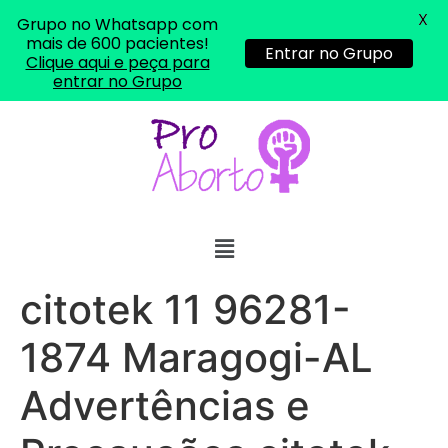
X
Grupo no Whatsapp com
mais de 600 pacientes!
Entrar no Grupo
Clique aqui e peça para
entrar no Grupo
... (1998989**** em
http://www.proaborto.com)
"só de ter dúvida já é uma
resposta" muito isso, disse tudo
22/05/2026 16:35:20
citotek 11 96281-
Helly
(1999997****
1874 Maragogi-AL
em http://www.proaborto.com)
Eu estou preparada em varias
Advertências e
áreas mas psicologicamente p ter
sozinha nao estou