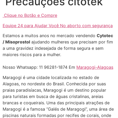
Precauções citotek
22/05/2026 17:09:20
Clique no Botão e Compre
Helly
(1999997****
Equipe 24 para Ajudar Você No aborto com segurança
em http://www.proaborto.com)
Entao q seja
Estamos a muitos anos no mercado vendendo
Cytotec
/ Misoprostol
ajudando mulheres que precisam por fim
22/05/2026 17:09:25
a uma gravidez indesejada de forma segura e sem
maiores riscos para a mulher.
G (1199866**** em
http://www.proaborto.com)
Nosso Whatsapp: 11 96281-1874 Em
Maragogi-Alagoas
Mulheres vocês sabem dizer
quem já tomou os remédio se
Maragogi é uma cidade localizada no estado de
depois que para de menstruar
Alagoas, no nordeste do Brasil. Conhecida por suas
começa a sair um líquido
praias paradisíacas, Maragogi é um destino popular
transparente, se é normal ?
para turistas em busca de águas cristalinas, areias
brancas e coqueirais. Uma das principais atrações de
22/05/2026 17:10:05
Maragogi é a famosa “Galés de Maragogi”, uma área de
piscinas naturais formadas por recifes de corais, onde