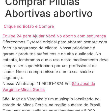
Comprar Pilulas
áreas mas psicologicamente p ter
Abortivas abortivo
sozinha nao estou
22/05/2026 17:09:20
Clique no Botão e Compre
Helly
(1999997****
Equipe 24 para Ajudar Você No aborto com segurança
em http://www.proaborto.com)
Oferecemos Cytotec original para abortar, sempre com
Entao q seja
foco na segurança do cliente. Nossa prioridade é
garantir produtos autênticos e de alta qualidade. No
22/05/2026 17:09:25
entanto, lembramos que o uso deste medicamento deve
sempre ser supervisionado por um profissional de
G (1199866**** em
saúde. Nosso compromisso é com a sua saúde e
http://www.proaborto.com)
segurança.
Mulheres vocês sabem dizer
Nosso Whatsapp: 11 96281-1874 Em
São José da
quem já tomou os remédio se
Varginha-Minas Gerais
depois que para de menstruar
começa a sair um líquido
São José da Varginha é um município localizado no
transparente, se é normal ?
estado de Minas Gerais, na região sudeste do Brasil.
Com uma população de aproximadamente 8.000