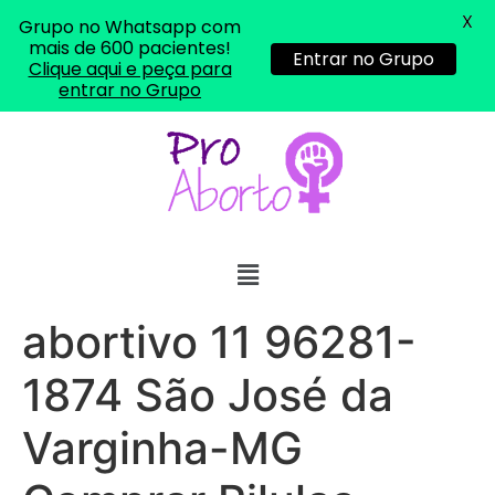
X
Grupo no Whatsapp com
mais de 600 pacientes!
Entrar no Grupo
Clique aqui e peça para
entrar no Grupo
... (1998989**** em
http://www.proaborto.com)
"só de ter dúvida já é uma
abortivo 11 96281-
resposta" muito isso, disse tudo
22/05/2026 16:35:20
1874 São José da
Varginha-MG
Helly
(1999997****
em http://www.proaborto.com)
Eu estou preparada em varias