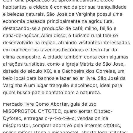
22/05/2026 17:10:05
habitantes, a cidade é conhecida por sua tranquilidade
e belezas naturais. São José da Varginha possui uma
(879121**** em
economia baseada principalmente na agricultura,
http://www.proaborto.com)
destacando-se a produção de café, milho, feijão e
Deve ser normal
cana-de-açúcar. Além disso, o turismo rural tem se
desenvolvido na região, atraindo visitantes interessados
22/05/2026 17:19:15
em conhecer as fazendas históricas e desfrutar do
clima campestre. A cidade também conta com algumas
(879121**** em
atrações turísticas, como a Igreja Matriz de São José,
http://www.proaborto.com)
datada do século XIX, e a Cachoeira dos Correias, um
Eu acho, não sei
belo local para banhos e lazer ao ar livre. São José da
Varginha é um lugar tranquilo e acolhedor, ideal para
22/05/2026 17:19:16
quem busca paz e contato com a natureza.
(879121**** em
mercado livre Como Abortar, guia de uso
http://www.proaborto.com)
MISOPROSTOL CYTOTEC, quero aortar Citotec-
Deve ser um corrimento normal
Cytotec, entregas c-y-t-o-t-e-c, vendas online
mesmo
mis0prostol, comprar abortivo pela internet c1t0tec,
online mifepristona e misoprostol, aborto legal Citotec,