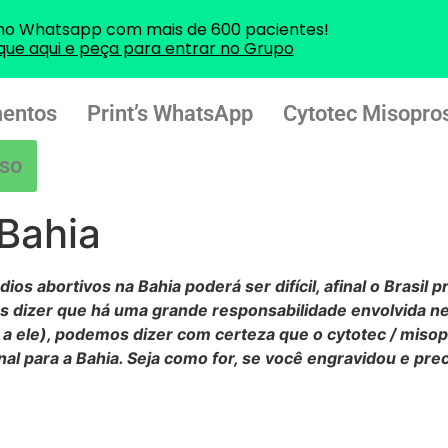
no Whatsapp com mais de 600 pacientes!
ique aqui e peça para entrar no Grupo
entos
Print’s WhatsApp
Cytotec Misopros
so
Bahia
os abortivos na Bahia poderá ser difícil, afinal o Brasil 
s dizer que há uma grande responsabilidade envolvida ne
a ele), podemos dizer com certeza que o cytotec / miso
nal para a Bahia. Seja como for, se você engravidou e pre