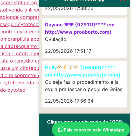
soprostol preço farmacias
misoprostol preço
22/05/2026 17:38:26
tol venda online
onde achar cytotec
onde
tol
onde comprar misoprostol online
onde
nseguir cytotec
onde consigo cytotec
onde
Dayane ♥️♥️ (929110**** em
contro cytotec
onde posso comprar
http://www.proaborto.com)
 comprar
pilula abortiva onde comprar no
Ovulação
a citotec
quanto custa citoteque
quanto custa
22/05/2026 17:51:17
usta o citoteque
quanto custa o comprimido
usta o remedio cytotec
quanto custa o
Helly
(1999997****
usta um citoteque
quanto custa um
em http://www.proaborto.com)
dio misoprostol onde comprar
remedio
Ou seja faz o procedimento e ja
o cytotec
venda citotec
venda cytotec
venda
ovula pra lascar o pequi de Goiás
do cytotec
22/05/2026 17:56:34
Todos os direitos reservados
Clique aqui e veja mais de 1000
depoimentos de uso
Fale conosco pelo WhatsApp