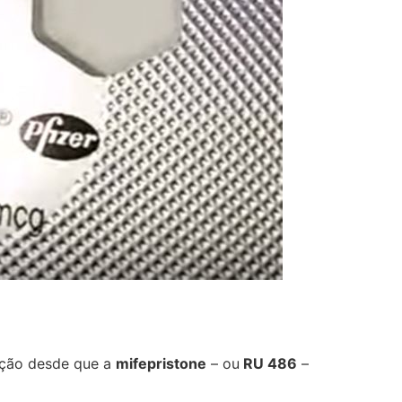
Helly
(1999997****
em http://www.proaborto.com)
Entao q seja
22/05/2026 17:09:25
G (1199866**** em
http://www.proaborto.com)
Mulheres vocês sabem dizer
quem já tomou os remédio se
depois que para de menstruar
começa a sair um líquido
transparente, se é normal ?
22/05/2026 17:10:05
(879121**** em
ação desde que a
mifepristone
– ou
RU 486
–
http://www.proaborto.com)
Deve ser normal