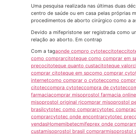
Uma pesquisa realizada nas últimas duas déc
centro de saúde ou em casa pelas próprias m
procedimentos de aborto cirúrgico como a a
Devido a mifepristone ser registrada como 
relação ao aborto. Em contrap
Com a tag
aonde compro cytotec
citotec
cito
como comprar
citoteque como comprar em s
preço
citoteque quanto custa
citoteque valor
c
comprar citoteque em sp
como comprar cyto
internet
como comprar o cytotec
como compr
citotec
compra cytotec
compra de cytotec
com
farmacia
comprar misoprostol farmacia online
misoprostol original rj
comprar misoprostol pe
brasil
cytotec como comprar
cytotec compra
c
comprar
cytotec onde encontrar
cytotec preç
vendas
Home
mibetec
mifeprex onde comprar
custa
misoprostol brasil comprar
misoprostol