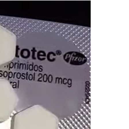
... (1998989**** em
http://www.proaborto.com)
"só de ter dúvida já é uma
resposta" muito isso, disse tudo
22/05/2026 16:35:20
Helly
(1999997****
em http://www.proaborto.com)
Eu estou preparada em varias
áreas mas psicologicamente p ter
sozinha nao estou
22/05/2026 17:09:20