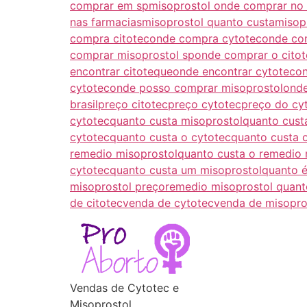
comprar em sp
misoprostol onde comprar no 
nas farmacias
misoprostol quanto custa
misop
compra citotec
onde compra cytotec
onde com
comprar misoprostol sp
onde comprar o cito
encontrar citoteque
onde encontrar cytotec
on
cytotec
onde posso comprar misoprostol
onde
brasil
preço citotec
preço cytotec
preço do cy
cytotec
quanto custa misoprostol
quanto cust
cytotec
quanto custa o cytotec
quanto custa 
remedio misoprostol
quanto custa o remedio 
cytotec
quanto custa um misoprostol
quanto é
misoprostol preço
remedio misoprostol quant
de citotec
venda de cytotec
venda de misopro
Vendas de Cytotec e
Misoprostol