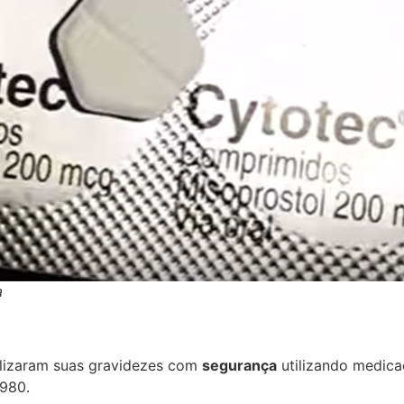
a
alizaram suas gravidezes com
segurança
utilizando medic
1980.