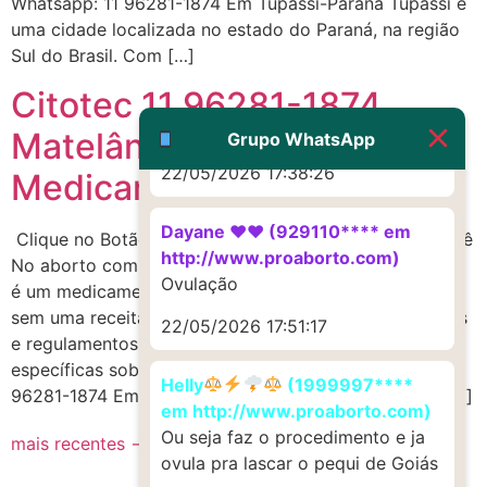
Whatsapp: 11 96281-1874 Em Tupãssi-Paraná Tupãssi é
22/05/2026 17:19:47
uma cidade localizada no estado do Paraná, na região
Sul do Brasil. Com […]
G (1199866**** em
Citotec 11 96281-1874
http://www.proaborto.com)
Muito obrigadaaaaa
Matelândia-PR Interações
Grupo WhatsApp
22/05/2026 17:38:26
Medicamentosas Citotec
Dayane ♥️♥️ (929110**** em
Clique no Botão e Compre Equipe 24 para Ajudar Você
http://www.proaborto.com)
No aborto com segurançaEm muitos países, o Cytotec
Ovulação
é um medicamento de prescrição médica, e a compra
sem uma receita válida pode ser ilegal. Consulte as leis
22/05/2026 17:51:17
e regulamentos locais para obter informações
específicas sobre a sua área.Nosso Whatsapp: 11
Helly
(1999997****
96281-1874 Em Matelândia-Paraná Matelândia é um […]
em http://www.proaborto.com)
Ou seja faz o procedimento e ja
mais recentes
→
ovula pra lascar o pequi de Goiás