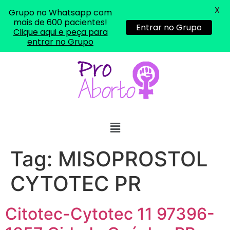
X
Grupo no Whatsapp com
mais de 600 pacientes!
Entrar no Grupo
Clique aqui e peça para
entrar no Grupo
... (1998989**** em
http://www.proaborto.com)
"só de ter dúvida já é uma
Tag:
MISOPROSTOL
resposta" muito isso, disse tudo
CYTOTEC PR
22/05/2026 16:35:20
Helly
(1999997****
Citotec-Cytotec 11 97396-
em http://www.proaborto.com)