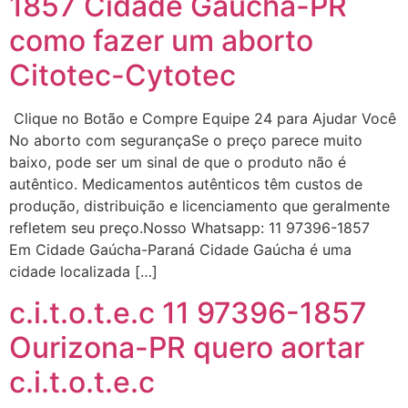
1857 Cidade Gaúcha-PR
Eu estou preparada em varias
áreas mas psicologicamente p ter
como fazer um aborto
sozinha nao estou
Citotec-Cytotec
22/05/2026 17:09:20
Clique no Botão e Compre Equipe 24 para Ajudar Você
Helly
(1999997****
No aborto com segurançaSe o preço parece muito
em http://www.proaborto.com)
baixo, pode ser um sinal de que o produto não é
Entao q seja
autêntico. Medicamentos autênticos têm custos de
produção, distribuição e licenciamento que geralmente
22/05/2026 17:09:25
refletem seu preço.Nosso Whatsapp: 11 97396-1857
Em Cidade Gaúcha-Paraná Cidade Gaúcha é uma
G (1199866**** em
cidade localizada […]
http://www.proaborto.com)
c.i.t.o.t.e.c 11 97396-1857
Mulheres vocês sabem dizer
quem já tomou os remédio se
Ourizona-PR quero aortar
depois que para de menstruar
começa a sair um líquido
c.i.t.o.t.e.c
transparente, se é normal ?