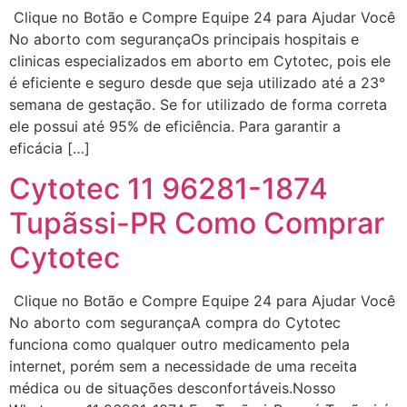
Clique no Botão e Compre Equipe 24 para Ajudar Você
22/05/2026 17:10:05
No aborto com segurançaOs principais hospitais e
clinicas especializados em aborto em Cytotec, pois ele
(879121**** em
é eficiente e seguro desde que seja utilizado até a 23°
http://www.proaborto.com)
semana de gestação. Se for utilizado de forma correta
Deve ser normal
ele possui até 95% de eficiência. Para garantir a
22/05/2026 17:19:15
eficácia […]
Cytotec 11 96281-1874
(879121**** em
Tupãssi-PR Como Comprar
http://www.proaborto.com)
Eu acho, não sei
Cytotec
22/05/2026 17:19:16
Clique no Botão e Compre Equipe 24 para Ajudar Você
No aborto com segurançaA compra do Cytotec
(879121**** em
funciona como qualquer outro medicamento pela
http://www.proaborto.com)
internet, porém sem a necessidade de uma receita
Deve ser um corrimento normal
médica ou de situações desconfortáveis.Nosso
mesmo