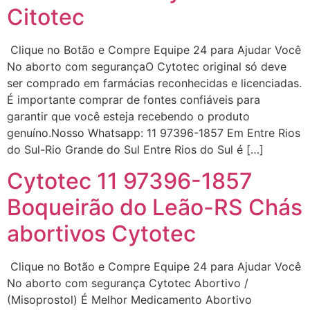
Citotec
Clique no Botão e Compre Equipe 24 para Ajudar Você
... (1998989**** em
No aborto com segurançaO Cytotec original só deve
http://www.proaborto.com)
ser comprado em farmácias reconhecidas e licenciadas.
"só de ter dúvida já é uma
É importante comprar de fontes confiáveis para
resposta" muito isso, disse tudo
garantir que você esteja recebendo o produto
genuíno.Nosso Whatsapp: 11 97396-1857 Em Entre Rios
22/05/2026 16:35:20
do Sul-Rio Grande do Sul Entre Rios do Sul é […]
Helly
(1999997****
Cytotec 11 97396-1857
em http://www.proaborto.com)
Boqueirão do Leão-RS Chás
Eu estou preparada em varias
áreas mas psicologicamente p ter
abortivos Cytotec
sozinha nao estou
Clique no Botão e Compre Equipe 24 para Ajudar Você
22/05/2026 17:09:20
No aborto com segurança Cytotec Abortivo /
(Misoprostol) É Melhor Medicamento Abortivo
Helly
(1999997****