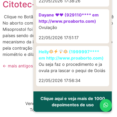
22/05/2026 17:38:26
Citotec-Cytotec
Dayane ♥️♥️ (929110**** em
Clique no Botão e Compre Equipe 24 para Ajudar Você
http://www.proaborto.com)
No aborto com segurança Motivo pelo qual a venda do
Ovulação
Misoprostol foi proibida para o publico em vários
países sendo destinado somente em uso hospitalar O
22/05/2026 17:51:17
mecanismo da interrupção da gravidez é caracterizado
pela contração das fibras musculares lisas do
Helly
(1999997****
miométrio e dilatação cervical.Nosso Whatsapp: […]
em http://www.proaborto.com)
Ou seja faz o procedimento e ja
←
mais antigos
ovula pra lascar o pequi de Goiás
22/05/2026 17:56:34
Clique aqui e veja mais de 1000
Vendas de Cytotec e Misoprostol
depoimentos de uso
Todos os direitos reservados