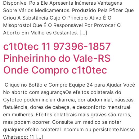
Disponível Pois Ele Apresenta Inúmeras Vantagens
em http://www.proaborto.com)
Sobre Vários Medicamentos. Produzido Pela Pfizer Que
Entao q seja
Criou A Substância Cujo O Principio Ativo É O
22/05/2026 17:09:25
Misoprostol Que É O Responsável Por Provocar O
Aborto Em Mulheres Gestantes. […]
G (1199866**** em
c1t0tec 11 97396-1857
http://www.proaborto.com)
Pinheirinho do Vale-RS
Mulheres vocês sabem dizer
quem já tomou os remédio se
Onde Compro c1t0tec
depois que para de menstruar
começa a sair um líquido
Clique no Botão e Compre Equipe 24 para Ajudar Você
transparente, se é normal ?
No aborto com segurançaOs efeitos colaterais do
22/05/2026 17:10:05
Cytotec podem incluir diarreia, dor abdominal, náuseas,
flatulência, dores de cabeça, e desconforto menstrual
(879121**** em
em mulheres. Efeitos colaterais mais graves são raros,
http://www.proaborto.com)
mas podem ocorrer. Consulte um médico se notar
Deve ser normal
qualquer efeito colateral incomum ou persistente.Nosso
Whatsapp: 11 […]