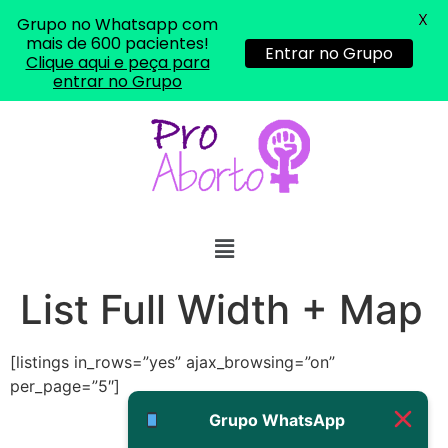
22/05/2026 17:19:15
X
Grupo no Whatsapp com
mais de 600 pacientes!
Entrar no Grupo
(879121**** em
Clique aqui e peça para
entrar no Grupo
http://www.proaborto.com)
Eu acho, não sei
22/05/2026 17:19:16
(879121**** em
http://www.proaborto.com)
Deve ser um corrimento normal
mesmo
List Full Width + Map
22/05/2026 17:19:47
[listings in_rows=”yes” ajax_browsing=”on”
G (1199866**** em
per_page=”5″]
http://www.proaborto.com)
Muito obrigadaaaaa
Grupo WhatsApp