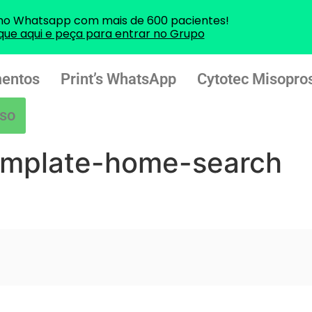
no Whatsapp com mais de 600 pacientes!
ique aqui e peça para entrar no Grupo
entos
Print’s WhatsApp
Cytotec Misopros
so
emplate-home-search