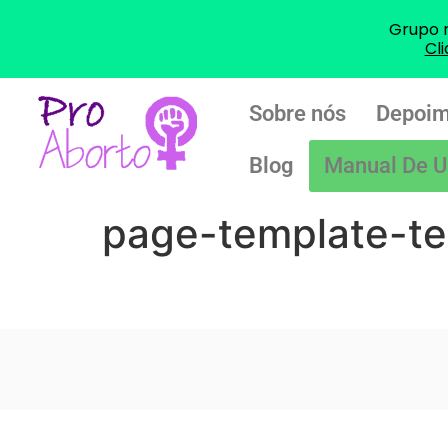
Grupo 
Cl
Sobre nós
Depoim
Blog
Manual De U
page-template-t