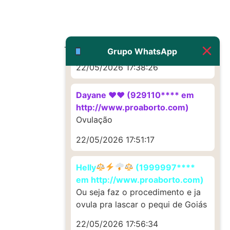
G (1199866**** em
http://www.proaborto.com)
Muito obrigadaaaaa
Todos os direitos reservados
Grupo WhatsApp
22/05/2026 17:38:26
Dayane ♥️♥️ (929110**** em
http://www.proaborto.com)
Ovulação
22/05/2026 17:51:17
Helly
(1999997****
em http://www.proaborto.com)
Ou seja faz o procedimento e ja
ovula pra lascar o pequi de Goiás
22/05/2026 17:56:34