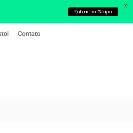
X
Entrar no Grupo
(879121**** em
http://www.proaborto.com)
Deve ser normal
tol
Contato
22/05/2026 17:19:15
(879121**** em
http://www.proaborto.com)
Eu acho, não sei
22/05/2026 17:19:16
(879121**** em
http://www.proaborto.com)
Deve ser um corrimento normal
mesmo
22/05/2026 17:19:47