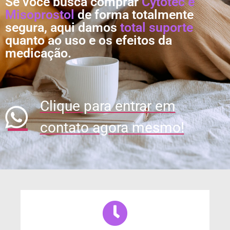
Se você busca comprar
Cytotec e
Misoprostol
de forma totalmente
segura, aqui damos
total suporte
quanto ao uso e os efeitos da
medicação.
Clique para entrar em
contato agora mesmo!