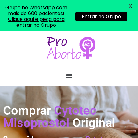
X
Grupo no Whatsapp com
mais de 600 pacientes!
Entrar no Grupo
Clique aqui e peça para
entrar no Grupo
Comprar
Cytotec
Misoprostol
Original