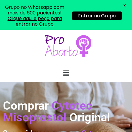
X
Grupo no Whatsapp com
mais de 600 pacientes!
Entrar no Grupo
Clique aqui e peça para
entrar no Grupo
Comprar
Cytotec
Misoprostol
Original