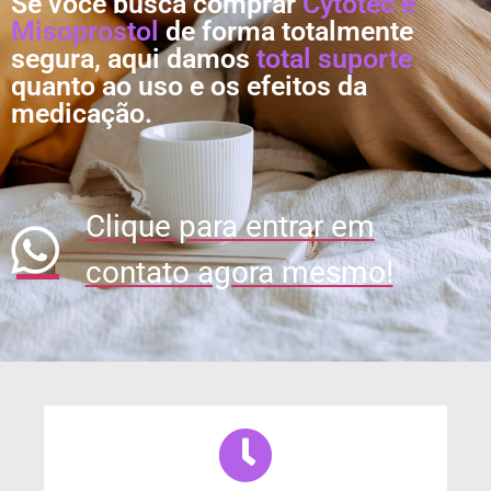
Se você busca comprar
Cytotec e
Misoprostol
de forma totalmente
segura, aqui damos
total suporte
quanto ao uso e os efeitos da
medicação.
Clique para entrar em
contato agora mesmo!