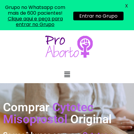
X
Grupo no Whatsapp com
mais de 600 pacientes!
Entrar no Grupo
Clique aqui e peça para
entrar no Grupo
Comprar
Cytotec
Misoprostol
Original