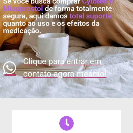
Se você busca comprar
Cytotec e
Misoprostol
de forma totalmente
segura, aqui damos
total suporte
quanto ao uso e os efeitos da
medicação.
Clique para entrar em
contato agora mesmo!