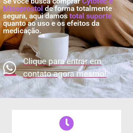
Se você busca comprar
Cytotec e
Misoprostol
de forma totalmente
segura, aqui damos
total suporte
quanto ao uso e os efeitos da
medicação.
Clique para entrar em
contato agora mesmo!