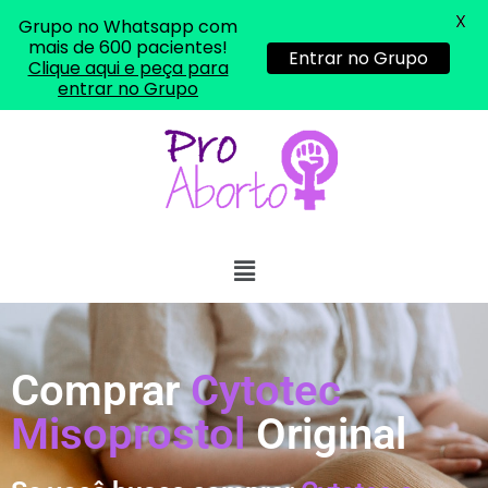
X
Grupo no Whatsapp com
mais de 600 pacientes!
Entrar no Grupo
Clique aqui e peça para
entrar no Grupo
Comprar
Cytotec
Misoprostol
Original