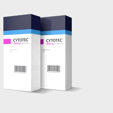
em http://www.proaborto.com)
Entao q seja
22/05/2026 17:09:25
G (1199866**** em
http://www.proaborto.com)
Mulheres vocês sabem dizer
quem já tomou os remédio se
depois que para de menstruar
começa a sair um líquido
transparente, se é normal ?
22/05/2026 17:10:05
(879121**** em
http://www.proaborto.com)
Deve ser normal