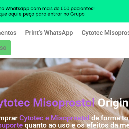
no Whatsapp com mais de 600 pacientes!
ique aqui e peça para entrar no Grupo
entos
Print’s WhatsApp
Cytotec Misopros
so
ytotec Misoprostol
Origin
mprar
Cytotec e Misoprostol
de forma to
 suporte
quanto ao uso e os efeitos da m