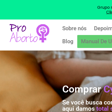
Grupo 
Cl
Sobre nós
Depoim
Blog
Manual De U
Comprar
C
Se você busca co
aqui damos
total