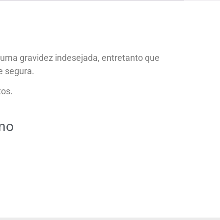
... (1998989**** em
http://www.proaborto.com)
ma gravidez indesejada, entretanto que
"só de ter dúvida já é uma
e segura.
resposta" muito isso, disse tudo
tos.
22/05/2026 16:35:20
Helly
(1999997****
smo
em http://www.proaborto.com)
Eu estou preparada em varias
áreas mas psicologicamente p ter
sozinha nao estou
22/05/2026 17:09:20
Helly
(1999997****