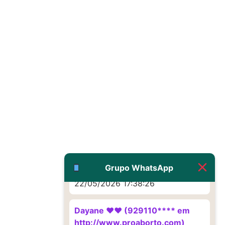
Eu acho, não sei
22/05/2026 17:19:16
(879121**** em
http://www.proaborto.com)
Deve ser um corrimento normal
mesmo
22/05/2026 17:19:47
G (1199866**** em
http://www.proaborto.com)
Muito obrigadaaaaa
Grupo WhatsApp
22/05/2026 17:38:26
Dayane ♥️♥️ (929110**** em
http://www.proaborto.com)