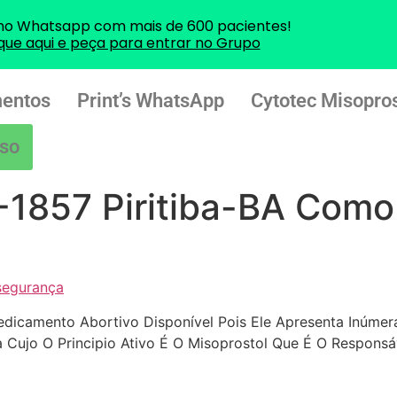
no Whatsapp com mais de 600 pacientes!
ique aqui e peça para entrar no Grupo
entos
Print’s WhatsApp
Cytotec Misopros
so
-1857 Piritiba-BA Como 
segurança
edicamento Abortivo Disponível Pois Ele Apresenta Inúme
a Cujo O Principio Ativo É O Misoprostol Que É O Respons