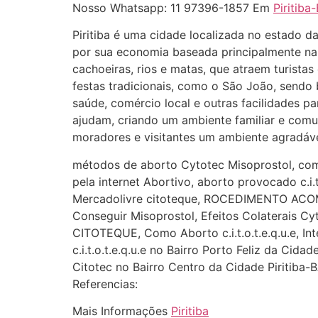
Nosso Whatsapp: 11 97396-1857 Em
Piritiba
Piritiba é uma cidade localizada no estado d
por sua economia baseada principalmente na a
cachoeiras, rios e matas, que atraem turista
festas tradicionais, como o São João, sendo 
saúde, comércio local e outras facilidades p
ajudam, criando um ambiente familiar e comuni
moradores e visitantes um ambiente agradável
métodos de aborto Cytotec Misoprostol, co
pela internet Abortivo, aborto provocado c.i.t
Mercadolivre citoteque, ROCEDIMENTO AC
Conseguir Misoprostol, Efeitos Colaterais Cy
CITOTEQUE, Como Aborto c.i.t.o.t.e.q.u.e, I
c.i.t.o.t.e.q.u.e no Bairro Porto Feliz da Cidad
Citotec no Bairro Centro da Cidade Piritiba-
Referencias:
Mais Informações
Piritiba