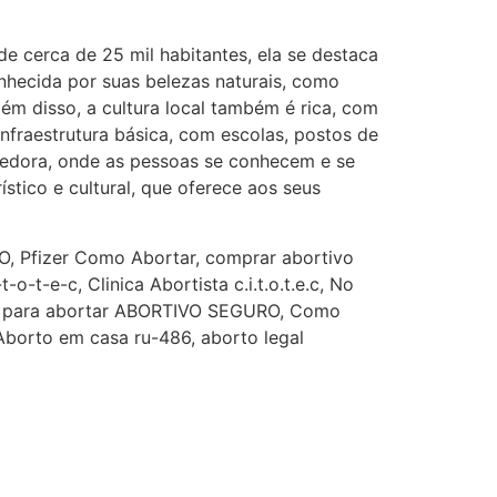
G (1199866**** em
e cerca de 25 mil habitantes, ela se destaca
http://www.proaborto.com)
onhecida por suas belezas naturais, como
Mulheres vocês sabem dizer
lém disso, a cultura local também é rica, com
quem já tomou os remédio se
nfraestrutura básica, com escolas, postos de
depois que para de menstruar
lhedora, onde as pessoas se conhecem e se
começa a sair um líquido
stico e cultural, que oferece aos seus
transparente, se é normal ?
22/05/2026 17:10:05
, Pfizer Como Abortar, comprar abortivo
o-t-e-c, Clinica Abortista c.i.t.o.t.e.c, No
 para abortar ABORTIVO SEGURO, Como
(879121**** em
 Aborto em casa ru-486, aborto legal
http://www.proaborto.com)
Deve ser normal
22/05/2026 17:19:15
(879121**** em
http://www.proaborto.com)