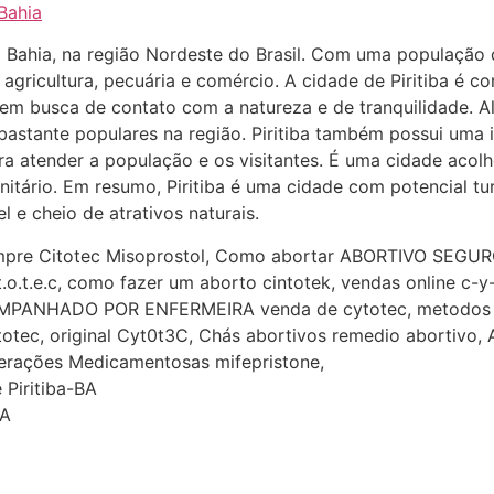
-Bahia
a Bahia, na região Nordeste do Brasil. Com uma população d
gricultura, pecuária e comércio. A cidade de Piritiba é c
s em busca de contato com a natureza e de tranquilidade. A
bastante populares na região. Piritiba também possui uma i
ara atender a população e os visitantes. É uma cidade aco
tário. Em resumo, Piritiba é uma cidade com potencial turí
 e cheio de atrativos naturais.
mpre Citotec Misoprostol, Como abortar ABORTIVO SEGURO
.o.t.e.c, como fazer um aborto cintotek, vendas online c-y-t-
OMPANHADO POR ENFERMEIRA venda de cytotec, metodos
totec, original Cyt0t3C, Chás abortivos remedio abortivo,
nterações Medicamentosas mifepristone,
e Piritiba-BA
BA