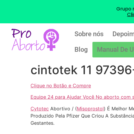
Grupo 
Cl
Sobre nós
Depoim
Blog
Manual De U
cintotek 11 97396
Clique no Botão e Compre
Equipe 24 para Ajudar Você No aborto com 
Cytotec
Abortivo / (
Misoprostol
) É Melhor M
Produzido Pela Pfizer Que Criou A Substânci
Gestantes.