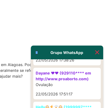
http://www.proaborto.com)
Deve ser um corrimento normal
mesmo
22/05/2026 17:19:47
G (1199866**** em
http://www.proaborto.com)
Muito obrigadaaaaa
Grupo WhatsApp
22/05/2026 17:38:26
 em Alagoas. Pode ser que seja uma
ralmente se refere à cidade de Viçosa do
Dayane ♥️♥️ (929110**** em
ajudar mais?
http://www.proaborto.com)
Ovulação
22/05/2026 17:51:17
Helly
(1999997****