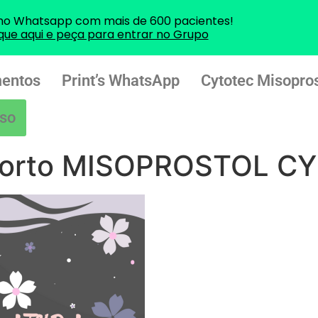
no Whatsapp com mais de 600 pacientes!
ique aqui e peça para entrar no Grupo
entos
Print’s WhatsApp
Cytotec Misopros
so
borto MISOPROSTOL C