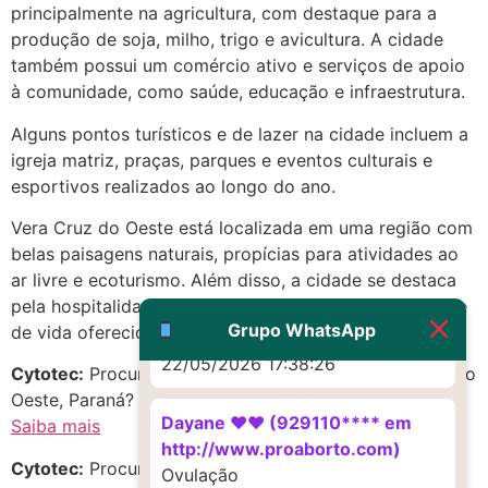
principalmente na agricultura, com destaque para a
22/05/2026 17:19:16
produção de soja, milho, trigo e avicultura. A cidade
também possui um comércio ativo e serviços de apoio
(879121**** em
à comunidade, como saúde, educação e infraestrutura.
http://www.proaborto.com)
Alguns pontos turísticos e de lazer na cidade incluem a
Deve ser um corrimento normal
igreja matriz, praças, parques e eventos culturais e
mesmo
esportivos realizados ao longo do ano.
22/05/2026 17:19:47
Vera Cruz do Oeste está localizada em uma região com
belas paisagens naturais, propícias para atividades ao
G (1199866**** em
ar livre e ecoturismo. Além disso, a cidade se destaca
http://www.proaborto.com)
pela hospitalidade de seus moradores e pela qualidade
Muito obrigadaaaaa
Grupo WhatsApp
de vida oferecida aos seus habitantes.
22/05/2026 17:38:26
Cytotec:
Procurando m.i.s.o.p.r.o.s.t.o.l em Vera Cruz do
Oeste, Paraná? Confira as melhores opções!
Dayane ♥️♥️ (929110**** em
Saiba mais
http://www.proaborto.com)
Cytotec:
Procurando Citotec no estado de Paraná?
Ovulação