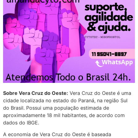
G (1199866**** em
http://www.proaborto.com)
Mulheres vocês sabem dizer
quem já tomou os remédio se
depois que para de menstruar
começa a sair um líquido
transparente, se é normal ?
22/05/2026 17:10:05
(879121**** em
http://www.proaborto.com)
Deve ser normal
Sobre Vera Cruz do Oeste:
Vera Cruz do Oeste é uma
cidade localizada no estado do Paraná, na região Sul
22/05/2026 17:19:15
do Brasil. Possui uma população estimada de
aproximadamente 18 mil habitantes, de acordo com
(879121**** em
dados do IBGE.
http://www.proaborto.com)
A economia de Vera Cruz do Oeste é baseada
Eu acho, não sei