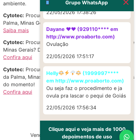
Muito obrigadaaaaa
Grupo WhatsApp
ambiente.
22/05/2026 17:38:26
Cytotec:
Procurando c-y-t-o-t-e-c em Várzea da
Palma, Minas Gerais? Confira as melhores opções!
Dayane ♥️♥️ (929110**** em
Saiba mais
http://www.proaborto.com)
Cytotec:
Procurando ABORTIVO SEGURO no estado de
Ovulação
Minas Gerais? Descubra oportunidades incríveis!
22/05/2026 17:51:17
Confira aqui
Cytotec:
Procurando c-y-t-o-t-e-c em Centro, Várzea
Helly
(1999997****
da Palma, Minas Gerais? Aproveite as melhores opções
em http://www.proaborto.com)
do momento!
Ou seja faz o procedimento e ja
Confira aqui
ovula pra lascar o pequi de Goiás
22/05/2026 17:56:34
Clique aqui e veja mais de 1000
Vendas de Cytotec e Misoprostol
depoimentos de uso