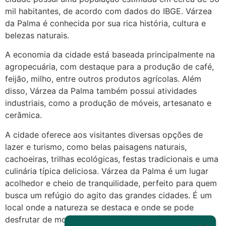
Deve ser normal
mil habitantes, de acordo com dados do IBGE. Várzea
22/05/2026 17:19:15
da Palma é conhecida por sua rica história, cultura e
belezas naturais.
(879121**** em
A economia da cidade está baseada principalmente na
http://www.proaborto.com)
agropecuária, com destaque para a produção de café,
Eu acho, não sei
feijão, milho, entre outros produtos agrícolas. Além
disso, Várzea da Palma também possui atividades
22/05/2026 17:19:16
industriais, como a produção de móveis, artesanato e
cerâmica.
(879121**** em
http://www.proaborto.com)
A cidade oferece aos visitantes diversas opções de
Deve ser um corrimento normal
lazer e turismo, como belas paisagens naturais,
mesmo
cachoeiras, trilhas ecológicas, festas tradicionais e uma
culinária típica deliciosa. Várzea da Palma é um lugar
22/05/2026 17:19:47
acolhedor e cheio de tranquilidade, perfeito para quem
busca um refúgio do agito das grandes cidades. É um
G (1199866**** em
local onde a natureza se destaca e onde se pode
http://www.proaborto.com)
desfrutar de momentos de paz e contato com o meio