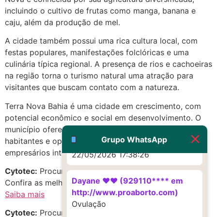
22/05/2026 17:19:16
incluindo o cultivo de frutas como manga, banana e
caju, além da produção de mel.
(879121**** em
A cidade também possui uma rica cultura local, com
http://www.proaborto.com)
festas populares, manifestações folclóricas e uma
Deve ser um corrimento normal
culinária típica regional. A presença de rios e cachoeiras
mesmo
na região torna o turismo natural uma atração para
22/05/2026 17:19:47
visitantes que buscam contato com a natureza.
Terra Nova Bahia é uma cidade em crescimento, com
G (1199866**** em
potencial econômico e social em desenvolvimento. O
http://www.proaborto.com)
município oferece qualidade de vida para seus
Muito obrigadaaaaa
Grupo WhatsApp
habitantes e oportunidades de negócios para
empresários interessados em investir na região.
22/05/2026 17:38:26
Cytotec:
Procurando Sitotec em Terra Nova, Bahia?
Dayane ♥️♥️ (929110**** em
Confira as melhores opções!
http://www.proaborto.com)
Saiba mais
Ovulação
Cytotec:
Procurando chá de canela no estado de