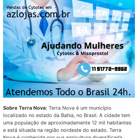
http://www.proaborto.com)
Mulheres vocês sabem dizer
quem já tomou os remédio se
depois que para de menstruar
começa a sair um líquido
transparente, se é normal ?
22/05/2026 17:10:05
(879121**** em
http://www.proaborto.com)
Deve ser normal
22/05/2026 17:19:15
Sobre Terra Nova:
Terra Nova é um município
localizado no estado da Bahia, no Brasil. A cidade tem
(879121**** em
uma população de aproximadamente 12 mil habitantes
http://www.proaborto.com)
e está situada na região nordeste do estado. Terra
Eu acho, não sei
Nova é conhecida por sua agricultura diversificada,