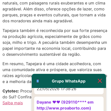
naturais, com paisagens rurais exuberantes e um clima
Eu acho, não sei
agradável. Além disso, oferece opções de lazer, como
22/05/2026 17:19:16
parques, praças e eventos culturais, que tornam a vida
dos moradores ainda mais agradável.
(879121**** em
Tapejara também é reconhecida por sua forte presença
http://www.proaborto.com)
na produção agrícola, especialmente de grãos como
Deve ser um corrimento normal
soja, milho e trigo. A pecuária também desempenha um
mesmo
papel importante na economia local, contribuindo para
22/05/2026 17:19:47
o desenvolvimento sustentável da região.
Em resumo, Tapejara é uma cidade acolhedora, com
G (1199866**** em
uma comunidade ativa e próspera, que valoriza suas
http://www.proaborto.com)
raízes agrícolas e busca constantemente o crescimento
Muito obrigadaaaaa
Grupo WhatsApp
e a melhoria da qualidade de vida de seus habitantes.
22/05/2026 17:38:26
Cytotec:
Procurando Citotec em Tapejara, Rio Grande
do Sul? Confira as melhores opções!
Dayane ♥️♥️ (929110**** em
Saiba mais
http://www.proaborto.com)