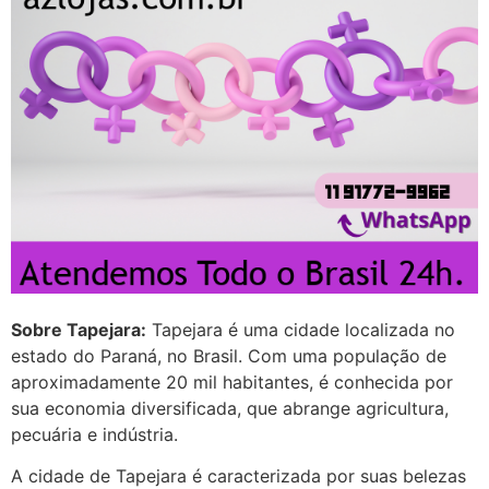
G (1199866**** em
http://www.proaborto.com)
Mulheres vocês sabem dizer
quem já tomou os remédio se
depois que para de menstruar
começa a sair um líquido
transparente, se é normal ?
22/05/2026 17:10:05
(879121**** em
http://www.proaborto.com)
Sobre Tapejara:
Tapejara é uma cidade localizada no
Deve ser normal
estado do Paraná, no Brasil. Com uma população de
aproximadamente 20 mil habitantes, é conhecida por
22/05/2026 17:19:15
sua economia diversificada, que abrange agricultura,
pecuária e indústria.
(879121**** em
A cidade de Tapejara é caracterizada por suas belezas
http://www.proaborto.com)