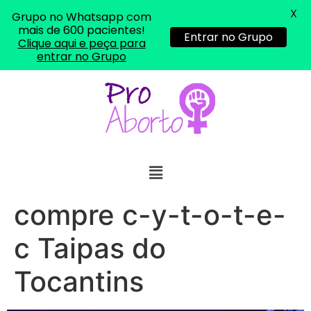
X
Grupo no Whatsapp com
... (1998989**** em
mais de 600 pacientes!
Entrar no Grupo
Clique aqui e peça para
http://www.proaborto.com)
entrar no Grupo
"só de ter dúvida já é uma
resposta" muito isso, disse tudo
22/05/2026 16:35:20
Helly
(1999997****
em http://www.proaborto.com)
Eu estou preparada em varias
áreas mas psicologicamente p ter
compre c-y-t-o-t-e-
sozinha nao estou
22/05/2026 17:09:20
c Taipas do
Tocantins
Helly
(1999997****
em http://www.proaborto.com)
Entao q seja