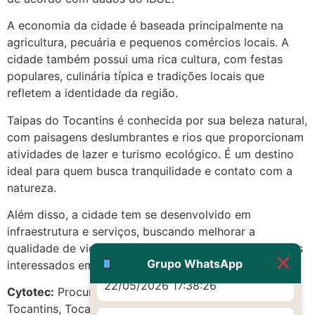
(879121**** em
A economia da cidade é baseada principalmente na
http://www.proaborto.com)
agricultura, pecuária e pequenos comércios locais. A
Eu acho, não sei
cidade também possui uma rica cultura, com festas
22/05/2026 17:19:16
populares, culinária típica e tradições locais que
refletem a identidade da região.
(879121**** em
Taipas do Tocantins é conhecida por sua beleza natural,
http://www.proaborto.com)
com paisagens deslumbrantes e rios que proporcionam
Deve ser um corrimento normal
atividades de lazer e turismo ecológico. É um destino
mesmo
ideal para quem busca tranquilidade e contato com a
22/05/2026 17:19:47
natureza.
Além disso, a cidade tem se desenvolvido em
G (1199866**** em
infraestrutura e serviços, buscando melhorar a
http://www.proaborto.com)
qualidade de vida de seus moradores e atrair visitantes
Muito obrigadaaaaa
Grupo WhatsApp
interessados em explorar suas belezas naturais.
22/05/2026 17:38:26
Cytotec:
Procurando m.i.s.o.p.r.o.s.t.o.l em Taipas do
Tocantins, Tocantins? Confira as melhores opções!