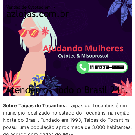
22/05/2026 17:09:25
G (1199866**** em
http://www.proaborto.com)
Mulheres vocês sabem dizer
quem já tomou os remédio se
depois que para de menstruar
começa a sair um líquido
transparente, se é normal ?
22/05/2026 17:10:05
(879121**** em
http://www.proaborto.com)
Sobre Taipas do Tocantins:
Taipas do Tocantins é um
Deve ser normal
município localizado no estado do Tocantins, na região
Norte do Brasil. Fundado em 1993, Taipas do Tocantins
22/05/2026 17:19:15
possui uma população aproximada de 3.000 habitantes,
de acordo com dados do IBGE.