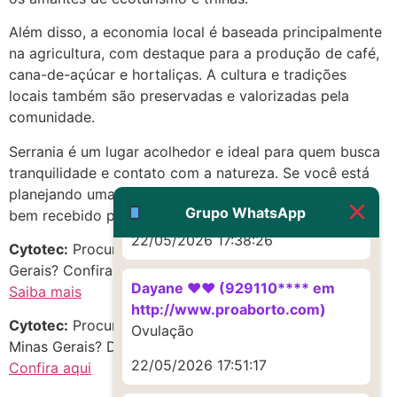
(879121**** em
Além disso, a economia local é baseada principalmente
http://www.proaborto.com)
na agricultura, com destaque para a produção de café,
Deve ser um corrimento normal
cana-de-açúcar e hortaliças. A cultura e tradições
mesmo
locais também são preservadas e valorizadas pela
22/05/2026 17:19:47
comunidade.
Serrania é um lugar acolhedor e ideal para quem busca
G (1199866**** em
tranquilidade e contato com a natureza. Se você está
http://www.proaborto.com)
planejando uma visita a essa cidade, com certeza será
Muito obrigadaaaaa
Grupo WhatsApp
bem recebido pelos moradores locais.
22/05/2026 17:38:26
Cytotec:
Procurando mifepristone em Serrania, Minas
Gerais? Confira as melhores opções!
Dayane ♥️♥️ (929110**** em
Saiba mais
http://www.proaborto.com)
Cytotec:
Procurando m.i.s.o.p.r.o.s.t.o.l no estado de
Ovulação
Minas Gerais? Descubra oportunidades incríveis!
22/05/2026 17:51:17
Confira aqui