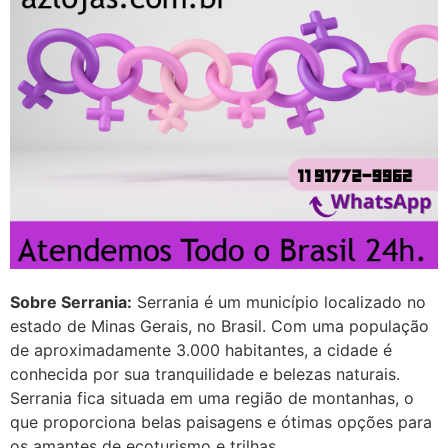
quem já tomou os remédio se
depois que para de menstruar
começa a sair um líquido
transparente, se é normal ?
22/05/2026 17:10:05
(879121**** em
http://www.proaborto.com)
Deve ser normal
22/05/2026 17:19:15
Sobre Serrania:
Serrania é um município localizado no
estado de Minas Gerais, no Brasil. Com uma população
(879121**** em
de aproximadamente 3.000 habitantes, a cidade é
http://www.proaborto.com)
conhecida por sua tranquilidade e belezas naturais.
Eu acho, não sei
Serrania fica situada em uma região de montanhas, o
22/05/2026 17:19:16
que proporciona belas paisagens e ótimas opções para
os amantes de ecoturismo e trilhas.