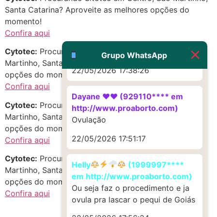
22/05/2026 17:19:47
Santa Catarina? Aproveite as melhores opções do
momento!
G (1199866**** em
Confira aqui
http://www.proaborto.com)
Cytotec:
Procurando c.i.t.o.t.e.q.u.e em Cajueiro, São
Muito obrigadaaaaa
Grupo WhatsApp
Martinho, Santa Catarina? Aproveite as melhores
22/05/2026 17:38:26
opções do momento!
Confira aqui
Dayane ♥️♥️ (929110**** em
Cytotec:
Procurando Cyt0t3C em Andaia, São
http://www.proaborto.com)
Martinho, Santa Catarina? Aproveite as melhores
Ovulação
opções do momento!
22/05/2026 17:51:17
Confira aqui
Cytotec:
Procurando Abortivo em Amparo, São
Helly
(1999997****
Martinho, Santa Catarina? Aproveite as melhores
em http://www.proaborto.com)
opções do momento!
Ou seja faz o procedimento e ja
Confira aqui
ovula pra lascar o pequi de Goiás