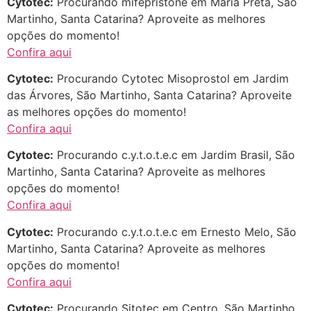
Cytotec:
Procurando mifepristone em Maria Preta, São
22/05/2026 17:10:05
Martinho, Santa Catarina? Aproveite as melhores
opções do momento!
(879121**** em
Confira aqui
http://www.proaborto.com)
Deve ser normal
Cytotec:
Procurando Cytotec Misoprostol em Jardim
das Árvores, São Martinho, Santa Catarina? Aproveite
22/05/2026 17:19:15
as melhores opções do momento!
Confira aqui
(879121**** em
Cytotec:
Procurando c.y.t.o.t.e.c em Jardim Brasil, São
http://www.proaborto.com)
Martinho, Santa Catarina? Aproveite as melhores
Eu acho, não sei
opções do momento!
22/05/2026 17:19:16
Confira aqui
Cytotec:
Procurando c.y.t.o.t.e.c em Ernesto Melo, São
(879121**** em
Martinho, Santa Catarina? Aproveite as melhores
http://www.proaborto.com)
opções do momento!
Deve ser um corrimento normal
Confira aqui
mesmo
Cytotec:
Procurando Sitotec em Centro, São Martinho,