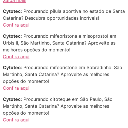
Saiba mais
Cytotec:
Procurando pílula abortiva no estado de Santa
Catarina? Descubra oportunidades incríveis!
Confira aqui
Cytotec:
Procurando mifepristona e misoprostol em
Urbis II, São Martinho, Santa Catarina? Aproveite as
melhores opções do momento!
Confira aqui
... (1998989**** em
Cytotec:
Procurando mifepristone em Sobradinho, São
http://www.proaborto.com)
Martinho, Santa Catarina? Aproveite as melhores
"só de ter dúvida já é uma
opções do momento!
resposta" muito isso, disse tudo
Confira aqui
22/05/2026 16:35:20
Cytotec:
Procurando citoteque em São Paulo, São
Martinho, Santa Catarina? Aproveite as melhores
Helly
(1999997****
opções do momento!
em http://www.proaborto.com)
Confira aqui
Eu estou preparada em varias