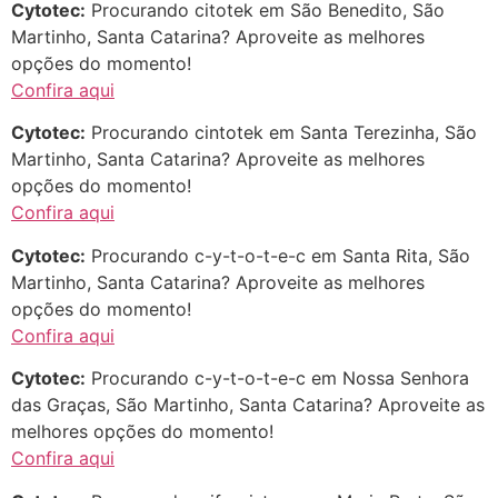
Cytotec:
Procurando citotek em São Benedito, São
áreas mas psicologicamente p ter
Martinho, Santa Catarina? Aproveite as melhores
sozinha nao estou
opções do momento!
22/05/2026 17:09:20
Confira aqui
Cytotec:
Procurando cintotek em Santa Terezinha, São
Helly
(1999997****
Martinho, Santa Catarina? Aproveite as melhores
em http://www.proaborto.com)
opções do momento!
Entao q seja
Confira aqui
22/05/2026 17:09:25
Cytotec:
Procurando c-y-t-o-t-e-c em Santa Rita, São
Martinho, Santa Catarina? Aproveite as melhores
G (1199866**** em
opções do momento!
http://www.proaborto.com)
Confira aqui
Mulheres vocês sabem dizer
Cytotec:
Procurando c-y-t-o-t-e-c em Nossa Senhora
quem já tomou os remédio se
das Graças, São Martinho, Santa Catarina? Aproveite as
depois que para de menstruar
melhores opções do momento!
começa a sair um líquido
Confira aqui
transparente, se é normal ?