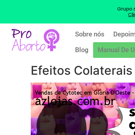
Grupo 
Cl
Sobre nós
Depoim
Blog
Manual De U
Efeitos Colaterais