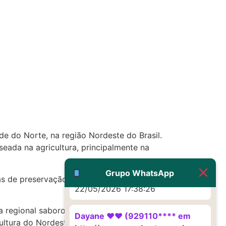
http://www.proaborto.com)
Eu acho, não sei
22/05/2026 17:19:16
(879121**** em
http://www.proaborto.com)
Deve ser um corrimento normal
mesmo
22/05/2026 17:19:47
e do Norte, na região Nordeste do Brasil.
G (1199866**** em
ada na agricultura, principalmente na
http://www.proaborto.com)
Muito obrigadaaaaa
Grupo WhatsApp
eas de preservação ambiental, proporcionando
22/05/2026 17:38:26
ia regional saborosa. São Francisco do Oeste
Dayane ♥️♥️ (929110**** em
ltura do Nordeste brasileiro.