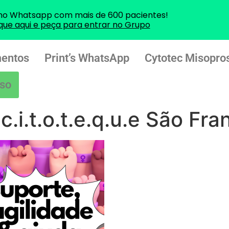
no Whatsapp com mais de 600 pacientes!
ique aqui e peça para entrar no Grupo
entos
Print’s WhatsApp
Cytotec Misopros
so
 c.i.t.o.t.e.q.u.e São Fr