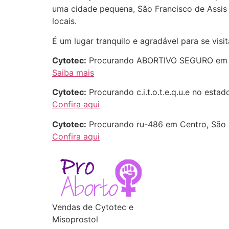
uma cidade pequena, São Francisco de Assis d
locais.
É um lugar tranquilo e agradável para se visit
Cytotec:
Procurando ABORTIVO SEGURO em São
Saiba mais
Cytotec:
Procurando c.i.t.o.t.e.q.u.e no esta
Confira aqui
Cytotec:
Procurando ru-486 em Centro, São F
Confira aqui
Vendas de Cytotec e
Misoprostol