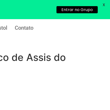
X
em http://www.proaborto.com)
Entrar no Grupo
Entao q seja
22/05/2026 17:09:25
tol
Contato
G (1199866**** em
http://www.proaborto.com)
Mulheres vocês sabem dizer
quem já tomou os remédio se
sco de Assis do
depois que para de menstruar
começa a sair um líquido
transparente, se é normal ?
22/05/2026 17:10:05
(879121**** em
http://www.proaborto.com)
Deve ser normal