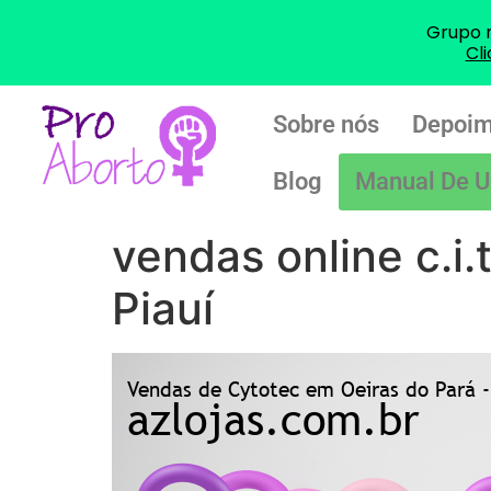
Grupo 
Cl
Sobre nós
Depoim
Blog
Manual De U
vendas online c.i.
Piauí