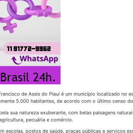
rancisco de Assis do Piauí é um município localizado no es
ente 5.000 habitantes, de acordo com o último censo do
pela sua natureza exuberante, com belas paisagens naturais
gricultura, pecuária e comércio.
om escolas, postos de saúde, praças públicas e serviços e