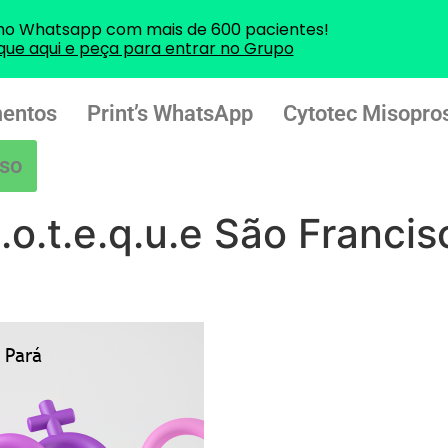
no Whatsapp com mais de 600 pacientes!
ique aqui e peça para entrar no Grupo
entos
Print’s WhatsApp
Cytotec Misopros
so
t.o.t.e.q.u.e São Franci