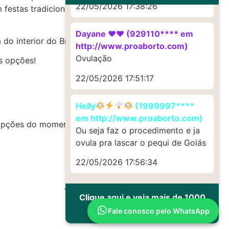
22/05/2026 17:38:26
festas tradicionais e manifestações culturais
Dayane ♥️♥️ (929110**** em
do interior do Brasil.
http://www.proaborto.com)
Ovulação
s opções!
22/05/2026 17:51:17
Helly
(1999997****
em http://www.proaborto.com)
 opções do momento!
Ou seja faz o procedimento e ja
ovula pra lascar o pequi de Goiás
22/05/2026 17:56:34
Todos os direitos reservados
Clique aqui e veja mais de 1000
depoimentos de uso
Fale conosco pelo WhatsApp