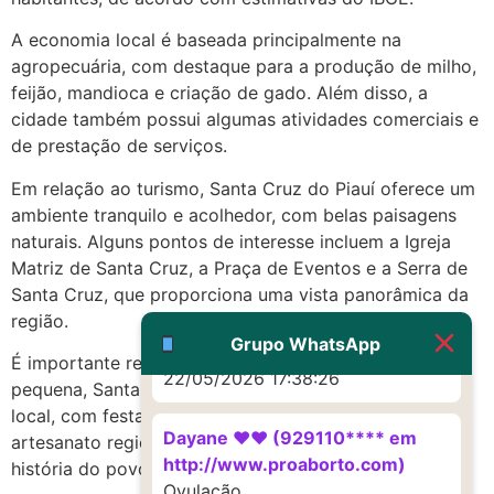
A economia local é baseada principalmente na
22/05/2026 17:19:16
agropecuária, com destaque para a produção de milho,
feijão, mandioca e criação de gado. Além disso, a
(879121**** em
cidade também possui algumas atividades comerciais e
http://www.proaborto.com)
de prestação de serviços.
Deve ser um corrimento normal
mesmo
Em relação ao turismo, Santa Cruz do Piauí oferece um
ambiente tranquilo e acolhedor, com belas paisagens
22/05/2026 17:19:47
naturais. Alguns pontos de interesse incluem a Igreja
Matriz de Santa Cruz, a Praça de Eventos e a Serra de
G (1199866**** em
Santa Cruz, que proporciona uma vista panorâmica da
http://www.proaborto.com)
região.
Muito obrigadaaaaa
Grupo WhatsApp
É importante ressaltar que, apesar de ser uma cidade
22/05/2026 17:38:26
pequena, Santa Cruz do Piauí possui uma rica cultura
local, com festas tradicionais, culinária típica e
Dayane ♥️♥️ (929110**** em
artesanato regional, que refletem a identidade e a
http://www.proaborto.com)
história do povo piauiense.
Ovulação