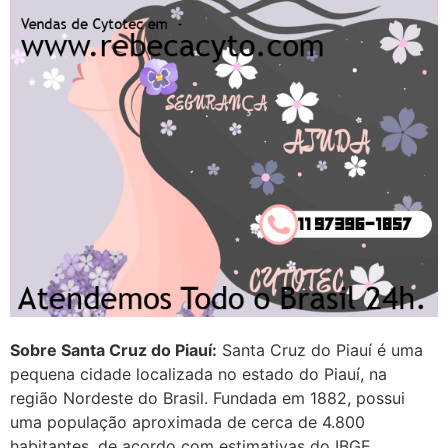
G (1199866**** em
http://www.proaborto.com)
Mulheres vocês sabem dizer
quem já tomou os remédio se
depois que para de menstruar
começa a sair um líquido
transparente, se é normal ?
22/05/2026 17:10:05
(879121**** em
http://www.proaborto.com)
Deve ser normal
22/05/2026 17:19:15
Sobre Santa Cruz do Piauí:
Santa Cruz do Piauí é uma
pequena cidade localizada no estado do Piauí, na
região Nordeste do Brasil. Fundada em 1882, possui
(879121**** em
uma população aproximada de cerca de 4.800
http://www.proaborto.com)
habitantes, de acordo com estimativas do IBGE.
Eu acho, não sei