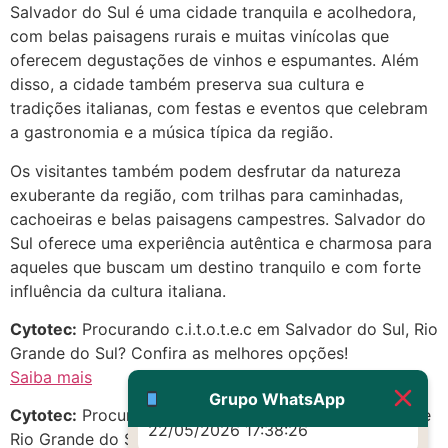
Salvador do Sul é uma cidade tranquila e acolhedora,
com belas paisagens rurais e muitas vinícolas que
(879121**** em
oferecem degustações de vinhos e espumantes. Além
http://www.proaborto.com)
disso, a cidade também preserva sua cultura e
Eu acho, não sei
tradições italianas, com festas e eventos que celebram
22/05/2026 17:19:16
a gastronomia e a música típica da região.
Os visitantes também podem desfrutar da natureza
(879121**** em
exuberante da região, com trilhas para caminhadas,
http://www.proaborto.com)
cachoeiras e belas paisagens campestres. Salvador do
Deve ser um corrimento normal
Sul oferece uma experiência autêntica e charmosa para
mesmo
aqueles que buscam um destino tranquilo e com forte
22/05/2026 17:19:47
influência da cultura italiana.
Cytotec:
Procurando c.i.t.o.t.e.c em Salvador do Sul, Rio
G (1199866**** em
Grande do Sul? Confira as melhores opções!
http://www.proaborto.com)
Saiba mais
Muito obrigadaaaaa
Grupo WhatsApp
Cytotec:
Procurando Citotec Misoprostol no estado de
22/05/2026 17:38:26
Rio Grande do Sul? Descubra oportunidades incríveis!