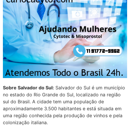
Entao q seja
22/05/2026 17:09:25
G (1199866**** em
http://www.proaborto.com)
Mulheres vocês sabem dizer
quem já tomou os remédio se
depois que para de menstruar
começa a sair um líquido
transparente, se é normal ?
22/05/2026 17:10:05
Sobre Salvador do Sul:
Salvador do Sul é um município
no estado do Rio Grande do Sul, localizado na região
(879121**** em
sul do Brasil. A cidade tem uma população de
http://www.proaborto.com)
aproximadamente 3.500 habitantes e está situada em
Deve ser normal
uma região conhecida pela produção de vinhos e pela
colonização italiana.
22/05/2026 17:19:15