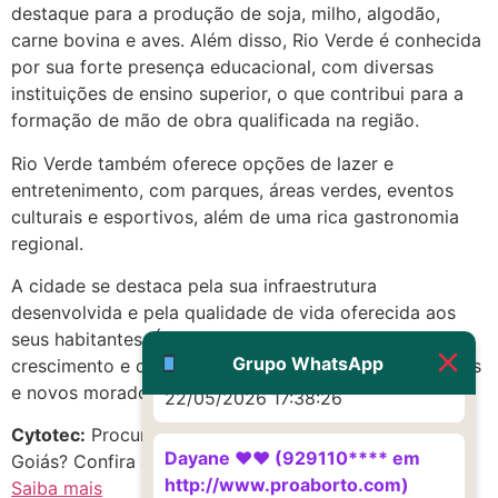
destaque para a produção de soja, milho, algodão,
Eu acho, não sei
carne bovina e aves. Além disso, Rio Verde é conhecida
22/05/2026 17:19:16
por sua forte presença educacional, com diversas
instituições de ensino superior, o que contribui para a
(879121**** em
formação de mão de obra qualificada na região.
http://www.proaborto.com)
Rio Verde também oferece opções de lazer e
Deve ser um corrimento normal
entretenimento, com parques, áreas verdes, eventos
mesmo
culturais e esportivos, além de uma rica gastronomia
22/05/2026 17:19:47
regional.
A cidade se destaca pela sua infraestrutura
G (1199866**** em
desenvolvida e pela qualidade de vida oferecida aos
http://www.proaborto.com)
seus habitantes. É uma cidade em constante
Muito obrigadaaaaa
Grupo WhatsApp
crescimento e desenvolvimento, atraindo investimentos
e novos moradores.
22/05/2026 17:38:26
Cytotec:
Procurando Citotec-Cytotec em Rio Verde,
Dayane ♥️♥️ (929110**** em
Goiás? Confira as melhores opções!
http://www.proaborto.com)
Saiba mais