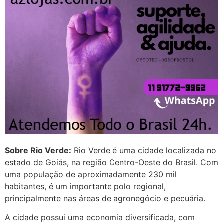
G (1199866**** em
http://www.proaborto.com)
Mulheres vocês sabem dizer
quem já tomou os remédio se
depois que para de menstruar
começa a sair um líquido
transparente, se é normal ?
22/05/2026 17:10:05
(879121**** em
http://www.proaborto.com)
Sobre Rio Verde:
Rio Verde é uma cidade localizada no
Deve ser normal
estado de Goiás, na região Centro-Oeste do Brasil. Com
uma população de aproximadamente 230 mil
22/05/2026 17:19:15
habitantes, é um importante polo regional,
principalmente nas áreas de agronegócio e pecuária.
(879121**** em
A cidade possui uma economia diversificada, com
http://www.proaborto.com)